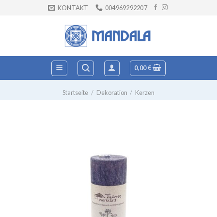
Zum
KONTAKT
004969292207
Inhalt
springen
0,00
€
Startseite
/
Dekoration
/
Kerzen