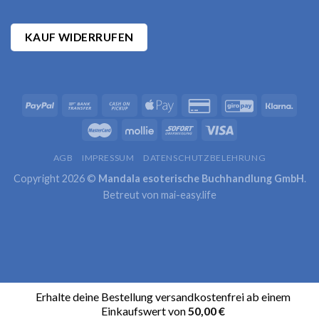
KAUF WIDERRUFEN
AGB
IMPRESSUM
DATENSCHUTZBELEHRUNG
Copyright 2026 ©
Mandala esoterische Buchhandlung GmbH
.
Betreut von
mai-easy.life
Erhalte deine Bestellung versandkostenfrei ab einem
Einkaufswert von
50,00
€