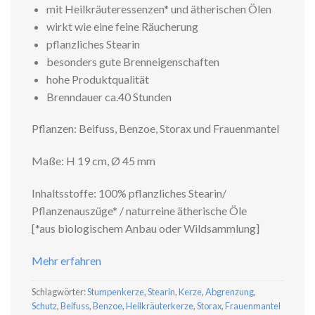
mit Heilkräuteressenzen* und ätherischen Ölen
wirkt wie eine feine Räucherung
pflanzliches Stearin
besonders gute Brenneigenschaften
hohe Produktqualität
Brenndauer ca.40 Stunden
Pflanzen: Beifuss, Benzoe, Storax und Frauenmantel
Maße: H 19 cm, Ø 45 mm
Inhaltsstoffe: 100% pflanzliches Stearin/
Pflanzenauszüge* / naturreine ätherische Öle
[*aus biologischem Anbau oder Wildsammlung]
Mehr erfahren
Schlagwörter:
Stumpenkerze
,
Stearin
,
Kerze
,
Abgrenzung
,
Schutz
,
Beifuss
,
Benzoe
,
Heilkräuterkerze
,
Storax
,
Frauenmantel