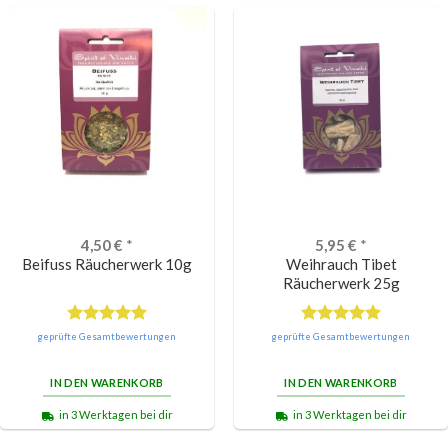
4,50
€
*
5,95
€
*
Beifuss Räucherwerk 10g
Weihrauch Tibet
Räucherwerk 25g
Bewertet
Bewertet
geprüfte Gesamtbewertungen
geprüfte Gesamtbewertungen
mit
5.00
mit
5.00
von 5
von 5
IN DEN WARENKORB
IN DEN WARENKORB
in 3 Werktagen bei dir
in 3 Werktagen bei dir