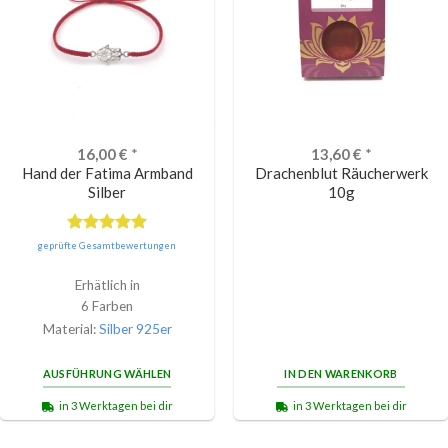
16,00
€
*
13,60
€
*
Hand der Fatima Armband
Drachenblut Räucherwerk
Silber
10g
Bewertet
geprüfte Gesamtbewertungen
mit
5.00
von 5
Erhätlich in
6 Farben
Material:
Silber 925er
AUSFÜHRUNG WÄHLEN
IN DEN WARENKORB
in 3 Werktagen bei dir
in 3 Werktagen bei dir