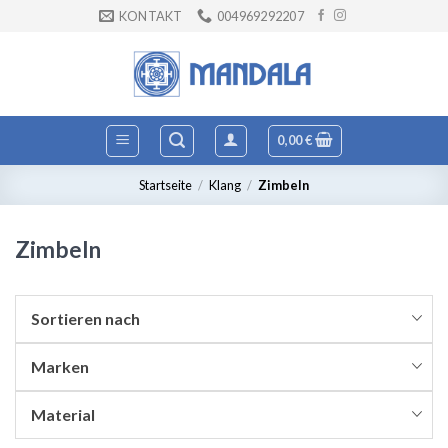
Zum
KONTAKT
004969292207
Inhalt
springen
0,00
€
Startseite
/
Klang
/
Zimbeln
Zimbeln
Sortieren nach
Marken
Material