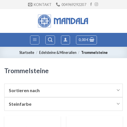
Zum
KONTAKT
004969292207
Inhalt
springen
0,00
€
Startseite
/
Edelsteine & Mineralien
/
Trommelsteine
Trommelsteine
Sortieren nach
Steinfarbe