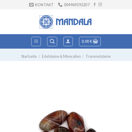
Zum
KONTAKT
004969292207
Inhalt
springen
0,00
€
Startseite
/
Edelsteine & Mineralien
/
Trommelsteine