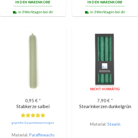
IN DEN WARENKORB
IN DEN WARENKORB
in 3 Werktagen bei dir
in 3 Werktagen bei dir
NICHT VORRÄTIG
0,95
€
*
7,90
€
*
Stabkerze salbei
Stearinkerzen dunkelgrün
Bewertet
geprüfte Gesamtbewertungen
Material:
Stearin
mit
5.00
von 5
Material:
Paraffinwachs