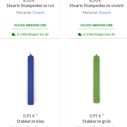
8,50
€
*
8,50
€
*
Stearin Stumpenkerze rot
Stearin Stumpenkerze violett
Material:
Stearin
Material:
Stearin
IN DEN WARENKORB
IN DEN WARENKORB
in 3 Werktagen bei dir
in 3 Werktagen bei dir
0,95
€
*
0,95
€
*
Stabkerze blau
Stabkerze grün