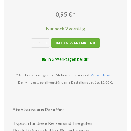
0,95
€
*
Nur noch 2 vorrätig
Stabkerze pastellrosa Menge
IN DEN WARENKORB
in 3 Werktagen bei dir
* Alle Preise inkl. gesetzl. Mehrwertsteuer zzgl.
Versandkosten
Der Mindestbestellwert für deine Bestellung beträgt 15,00 €.
Stabkerze aus Paraffin:
Typisch für diese Kerzen sind ihre guten
Produkteigenschaften. Sie verbrennen