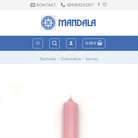
Zum
KONTAKT
004969292207
Inhalt
springen
0,00
€
Startseite
/
Dekoration
/
Kerzen