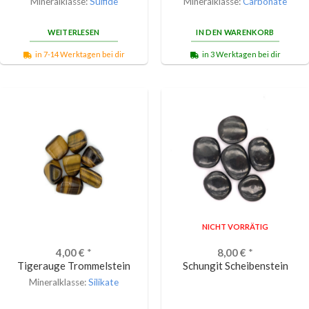
Mineralklasse:
Sulfide
Mineralklasse:
Carbonate
WEITERLESEN
IN DEN WARENKORB
in 7-14 Werktagen bei dir
in 3 Werktagen bei dir
NICHT VORRÄTIG
4,00
€
*
8,00
€
*
Tigerauge Trommelstein
Schungit Scheibenstein
Mineralklasse:
Silikate