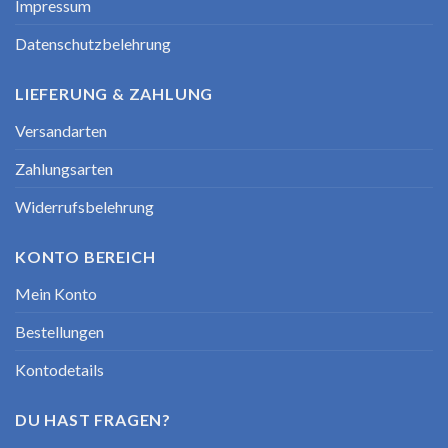
Impressum
Datenschutzbelehrung
LIEFERUNG & ZAHLUNG
Versandarten
Zahlungsarten
Du kannst „Pyrit Rohstein“ deinem Warenkorb nicht
Widerrufsbelehrung
hinzufügen, weil das Produkt derzeit nicht vorrätig ist.
KONTO BEREICH
Mein Konto
Bestellungen
Kontodetails
DU HAST FRAGEN?