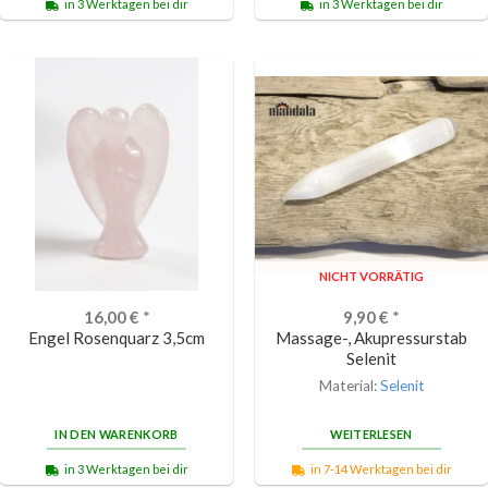
in 3 Werktagen bei dir
in 3 Werktagen bei dir
NICHT VORRÄTIG
16,00
€
*
9,90
€
*
Engel Rosenquarz 3,5cm
Massage-, Akupressurstab
Selenit
Material:
Selenit
IN DEN WARENKORB
WEITERLESEN
in 3 Werktagen bei dir
in 7-14 Werktagen bei dir