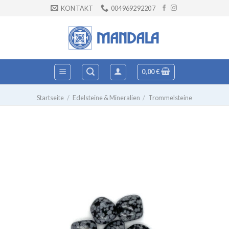
Zum
KONTAKT
004969292207
Inhalt
springen
0,00
€
Startseite
/
Edelsteine & Mineralien
/
Trommelsteine