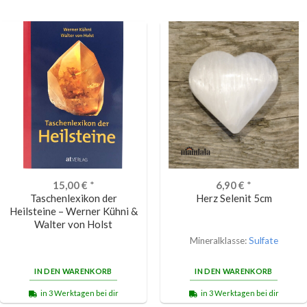
15,00
€
*
6,90
€
*
Taschenlexikon der
Herz Selenit 5cm
Heilsteine – Werner Kühni &
Walter von Holst
Mineralklasse:
Sulfate
IN DEN WARENKORB
IN DEN WARENKORB
in 3 Werktagen bei dir
in 3 Werktagen bei dir