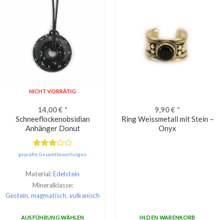
NICHT VORRÄTIG
14,00
€
*
9,90
€
*
Schneeflockenobsidian
Ring Weissmetall mit Stein –
Anhänger Donut
Onyx
Bewertet
geprüfte Gesamtbewertungen
mit
3.00
Material:
Edelstein
von 5
Mineralklasse:
Gestein, magmatisch, vulkanisch
AUSFÜHRUNG WÄHLEN
IN DEN WARENKORB