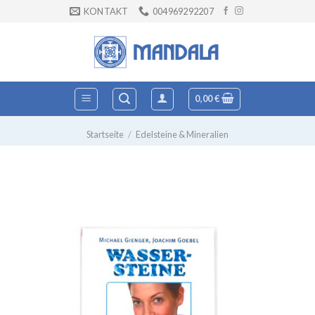
Zum
KONTAKT
004969292207
Inhalt
springen
0,00
€
Startseite
/
Edelsteine & Mineralien