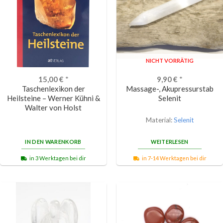
NICHT VORRÄTIG
15,00
€
*
9,90
€
*
Taschenlexikon der
Massage-, Akupressurstab
Heilsteine – Werner Kühni &
Selenit
Walter von Holst
Material:
Selenit
IN DEN WARENKORB
WEITERLESEN
in 3 Werktagen bei dir
in 7-14 Werktagen bei dir