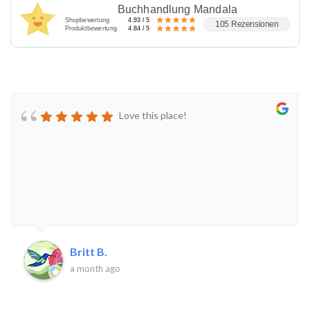
Buchhandlung Mandala
Shopbewertung
4.93 / 5
105 Rezensionen
Produktbewertung
4.84 / 5
Love this place!
Britt B.
a month ago