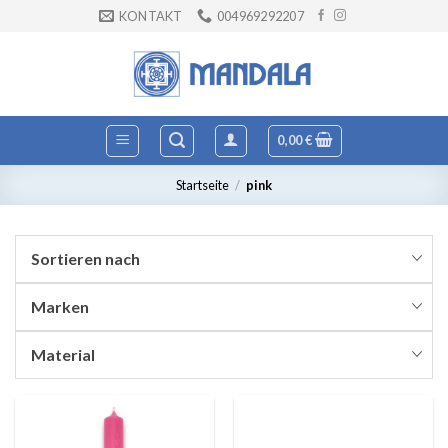
Zum
KONTAKT
004969292207
Inhalt
springen
0,00
€
Startseite
/
pink
Sortieren nach
Marken
Material