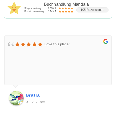
Buchhandlung Mandala
Shopbewertung
4.93 / 5
105 Rezensionen
Produktbewertung
4.84 / 5
Love this place!
Britt B.
a month ago