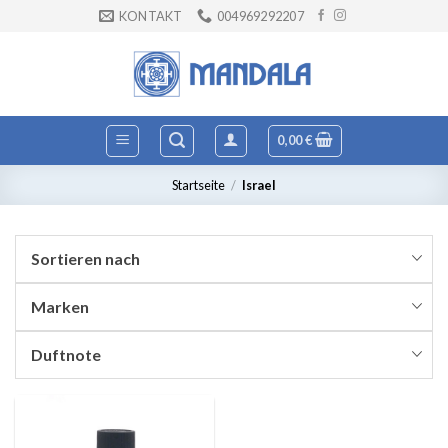
Zum
KONTAKT
004969292207
Inhalt
springen
0,00
€
Startseite
/
Israel
Sortieren nach
Marken
Duftnote