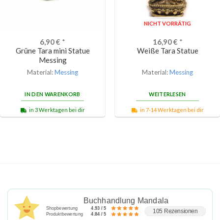
NICHT VORRÄTIG
6,90
€
*
16,90
€
*
Grüne Tara mini Statue
Weiße Tara Statue
Messing
Material:
Messing
Material:
Messing
IN DEN WARENKORB
WEITERLESEN
in 3 Werktagen bei dir
in 7-14 Werktagen bei dir
Buchhandlung Mandala
Shopbewertung
4.93 / 5
105 Rezensionen
Produktbewertung
4.84 / 5