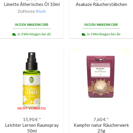
Limette Ätherisches Öl 10ml
Asakaze Räucherstäbchen
Duftnote:
frisch
IN DEN WARENKORB
IN DEN WARENKORB
in 3 Werktagen bei dir
in 3 Werktagen bei dir
NICHT VORRÄTIG
15,90
€
*
7,60
€
*
Leichter Lernen Raumspray
Kampfer natur Räucherwerk
50ml
25g