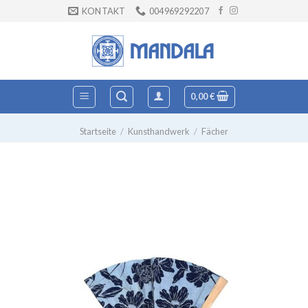
Zum
KONTAKT
004969292207
Inhalt
springen
0,00
€
Startseite
/
Kunsthandwerk
/
Fächer