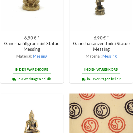
6,90
€
*
6,90
€
*
Ganesha filigran mini Statue
Ganesha tanzend mini Statue
Messing
Messing
Material:
Messing
Material:
Messing
IN DEN WARENKORB
IN DEN WARENKORB
in 3 Werktagen bei dir
in 3 Werktagen bei dir