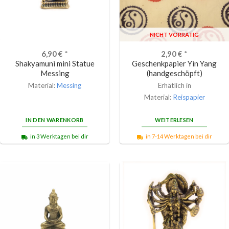
NICHT VORRÄTIG
6,90
€
*
2,90
€
*
Shakyamuni mini Statue
Geschenkpapier Yin Yang
Messing
(handgeschöpft)
Material:
Messing
Erhätlich in
Material:
Reispapier
IN DEN WARENKORB
WEITERLESEN
in 3 Werktagen bei dir
in 7-14 Werktagen bei dir