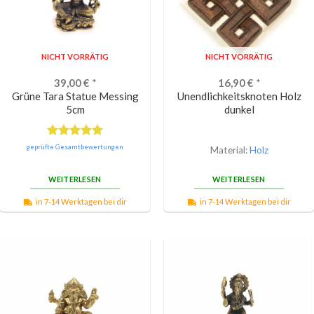
NICHT VORRÄTIG
NICHT VORRÄTIG
39,00
€
*
16,90
€
*
Grüne Tara Statue Messing
Unendlichkeitsknoten Holz
5cm
dunkel
Bewertet
geprüfte Gesamtbewertungen
Material:
Holz
mit
5.00
von 5
WEITERLESEN
WEITERLESEN
in 7-14 Werktagen bei dir
in 7-14 Werktagen bei dir