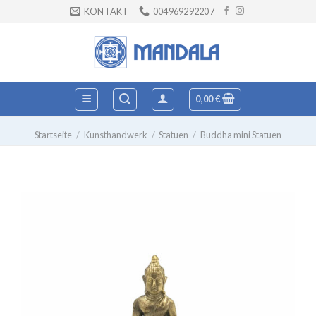
Zum
KONTAKT
004969292207
Inhalt
springen
0,00
€
Startseite
/
Kunsthandwerk
/
Statuen
/
Buddha mini Statuen