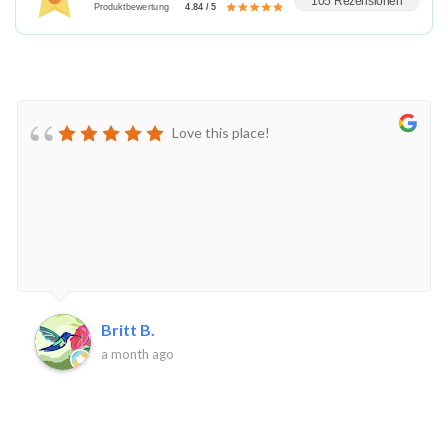
105 Rezensionen
Produktbewertung
4.84 / 5
Love this place!
Britt B.
a month ago