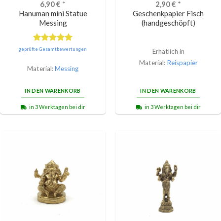
6,90
€
*
2,90
€
*
Hanuman mini Statue
Geschenkpapier Fisch
Messing
(handgeschöpft)
Bewertet
geprüfte Gesamtbewertungen
Erhätlich in
mit
5.00
Material:
Reispapier
von 5
Material:
Messing
IN DEN WARENKORB
IN DEN WARENKORB
in 3 Werktagen bei dir
in 3 Werktagen bei dir