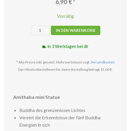
6,90
€
*
Vorrätig
Amithaba mini Statue Messing Menge
IN DEN WARENKORB
in 3 Werktagen bei dir
* Alle Preise inkl. gesetzl. Mehrwertsteuer zzgl.
Versandkosten
Der Mindestbestellwert für deine Bestellung beträgt 15,00 €.
Amithaba mini Statue
Buddha des grenzenlosen Lichtes
Vereint die Erkenntnisse der fünf Buddha
Energien in sich