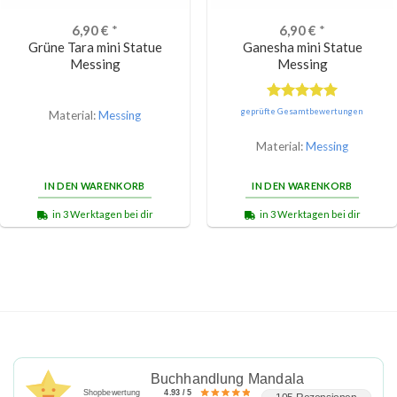
6,90
€
*
6,90
€
*
Grüne Tara mini Statue
Ganesha mini Statue
Messing
Messing
Bewertet
geprüfte Gesamtbewertungen
Material:
Messing
mit
5.00
von 5
Material:
Messing
IN DEN WARENKORB
IN DEN WARENKORB
in 3 Werktagen bei dir
in 3 Werktagen bei dir
Buchhandlung Mandala
Shopbewertung
4.93 / 5