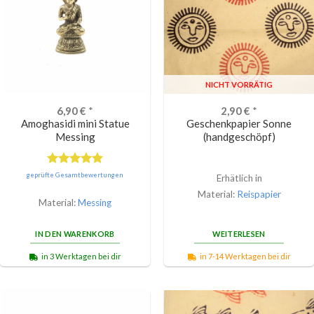
NICHT VORRÄTIG
6,90
€
*
2,90
€
*
Amoghasidi mini Statue
Geschenkpapier Sonne
Messing
(handgeschöpf)
Bewertet
geprüfte Gesamtbewertungen
Erhätlich in
mit
5.00
Material:
Reispapier
von 5
Material:
Messing
IN DEN WARENKORB
WEITERLESEN
in 3 Werktagen bei dir
in 7-14 Werktagen bei dir