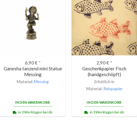
6,90
€
*
2,90
€
*
Ganesha tanzend mini Statue
Geschenkpapier Fisch
Messing
(handgeschöpft)
Material:
Messing
Erhätlich in
Material:
Reispapier
IN DEN WARENKORB
IN DEN WARENKORB
in 3 Werktagen bei dir
in 3 Werktagen bei dir