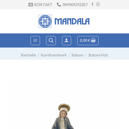
Zum
KONTAKT
004969292207
Inhalt
springen
0,00
€
Startseite
/
Kunsthandwerk
/
Statuen
/
Statuen Holz