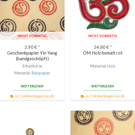
NICHT VORRÄTIG
NICHT VORRÄTIG
2,90
€
*
24,80
€
*
Geschenkpapier Yin Yang
OM Holz bemalt rot
(handgeschöpft)
Erhätlich in
Material:
Holz
Material:
Reispapier
WEITERLESEN
WEITERLESEN
in 7-14 Werktagen bei dir
in 7-14 Werktagen bei dir