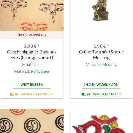
NICHT VORRÄTIG
2,90
€
*
6,90
€
*
Geschenkpapier Buddhas
Grüne Tara mini Statue
Eyes (handgeschöpft)
Messing
Erhätlich in
Material:
Messing
Material:
Reispapier
WEITERLESEN
IN DEN WARENKORB
in 7-14 Werktagen bei dir
in 3 Werktagen bei dir