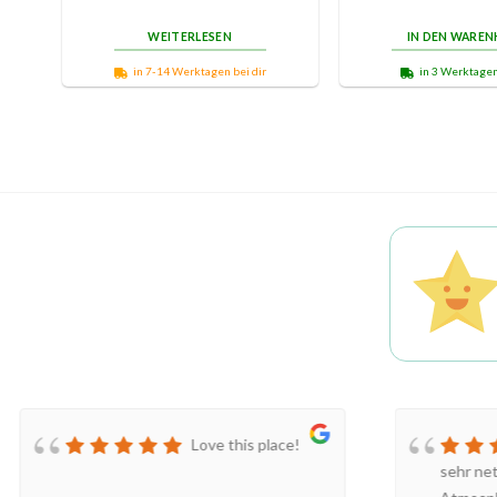
WEITERLESEN
IN DEN WARE
in 7-14 Werktagen bei dir
in 3 Werktagen
Love this place!
sehr ne