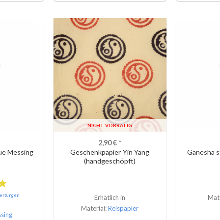
NICHT VORRÄTIG
2,90
€
*
ue Messing
Geschenkpapier Yin Yang
Ganesha s
(handgeschöpft)
ertungen
Erhätlich in
Mate
Material:
Reispapier
sing