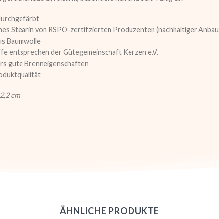
durchgefärbt
ches Stearin von RSPO-zertifizierten Produzenten (nachhaltiger Anbau
us Baumwolle
ffe entsprechen der Gütegemeinschaft Kerzen e.V.
rs gute Brenneigenschaften
oduktqualität
 2,2 cm
ÄHNLICHE PRODUKTE