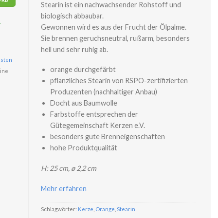
Stearin ist ein nachwachsender Rohstoff und
biologisch abbaubar.
r
Gewonnen wird es aus der Frucht der Ölpalme.
Sie brennen geruchsneutral, rußarm, besonders
hell und sehr ruhig ab.
sten
orange durchgefärbt
ine
pflanzliches Stearin von RSPO-zertifizierten
Produzenten (nachhaltiger Anbau)
Docht aus Baumwolle
Farbstoffe entsprechen der
Gütegemeinschaft Kerzen e.V.
besonders gute Brenneigenschaften
hohe Produktqualität
H: 25 cm, ø 2,2 cm
Mehr erfahren
Schlagwörter:
Kerze
,
Orange
,
Stearin