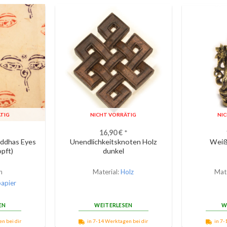
TIG
NICHT VORRÄTIG
NI
16,90
€
*
ddhas Eyes
Unendlichkeitsknoten Holz
Weiß
pft)
dunkel
n
Material:
Holz
Mate
papier
EN
WEITERLESEN
W
n bei dir
in 7-14 Werktagen bei dir
in 7-