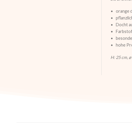
orange 
pflanzli
Docht a
Farbsto
besonde
hohe Pr
H: 25 cm, ø