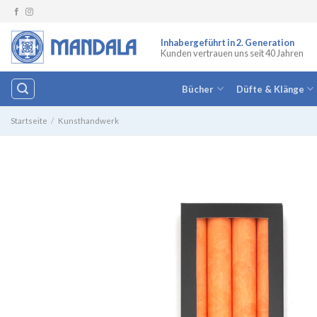
Zum
Inhalt
springen
Inhabergeführt in 2. Generation
Kunden vertrauen uns seit 40 Jahren
Bücher
Düfte & Klänge
Startseite
/
Kunsthandwerk