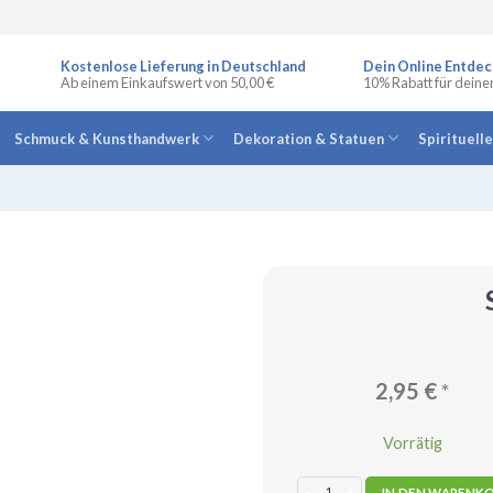
Kostenlose Lieferung in Deutschland
Dein Online Entdec
Ab einem Einkaufswert von 50,00 €
10% Rabatt für deine
Schmuck & Kunsthandwerk
Dekoration & Statuen
Spirituell
2,95
€
*
Vorrätig
Stearinkerzen orange Menge
IN DEN WARENK