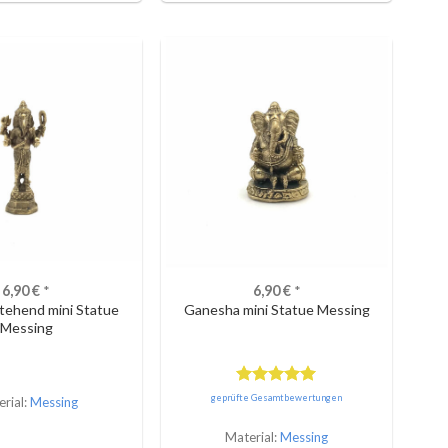
6,90
€
*
6,90
€
*
tehend mini Statue
Ganesha mini Statue Messing
Messing
Bewertet
geprüfte Gesamtbewertungen
rial:
Messing
mit
5.00
von 5
Material:
Messing