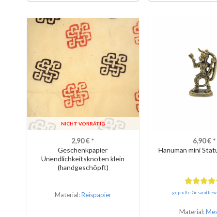
NICHT VORRÄTIG
2,90
€
*
6,90
€
*
Geschenkpapier
Hanuman mini Stat
Unendlichkeitsknoten klein
(handgeschöpft)
Bewertet
geprüfte Gesamtbew
Material:
Reispapier
mit
5.00
von 5
Material:
Mes