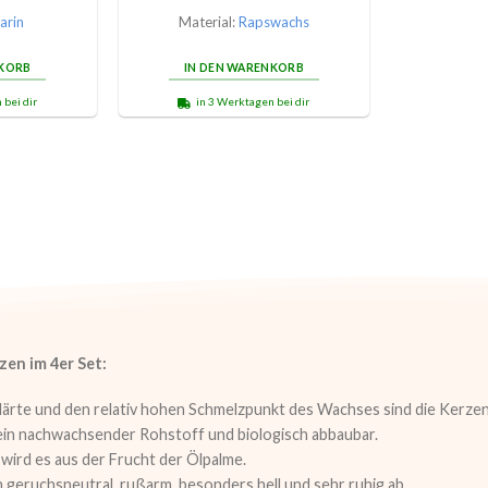
arin
Material:
Rapswachs
NKORB
IN DEN WARENKORB
 bei dir
in 3 Werktagen bei dir
zen im 4er Set:
ärte und den relativ hohen Schmelzpunkt des Wachses sind die Kerzen 
 ein nachwachsender Rohstoff und biologisch abbaubar.
ird es aus der Frucht der Ölpalme.
 geruchsneutral, rußarm, besonders hell und sehr ruhig ab.