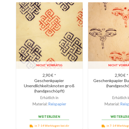
NICHT VORRÄTIG
NICHT VORRÄ
2,90
€
*
2,90
€
*
Geschenkpapier
Geschenkpapier Bu
Unendlichkeitsknoten groß
(handgeschö
(handgeschöpft)
Erhätlich in
Erhätlich i
Material:
Reispapier
Material:
Reis
WEITERLESEN
WEITERLES
in 7-14 Werktagen bei dir
in 7-14 Werktage