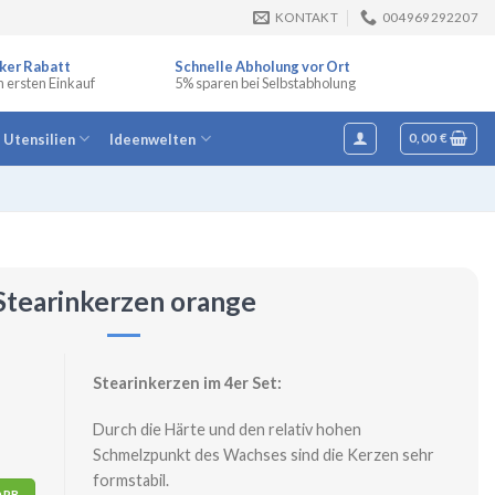
KONTAKT
004969292207
ker Rabatt
Schnelle Abholung vor Ort
n ersten Einkauf
5% sparen bei Selbstabholung
e Utensilien
Ideenwelten
0,00
€
Stearinkerzen orange
Stearinkerzen im 4er Set:
Durch die Härte und den relativ hohen
Schmelzpunkt des Wachses sind die Kerzen sehr
formstabil.
ORB