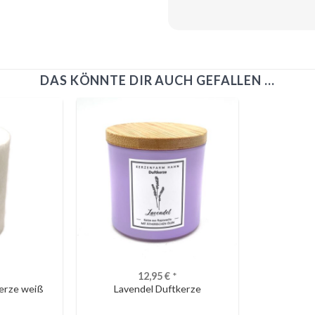
DAS KÖNNTE DIR AUCH GEFALLEN …
12,95
€
*
erze weiß
Lavendel Duftkerze