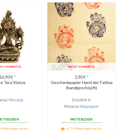
CHT VORRÄTIG
NICHT VORRÄTIG
16,90
€
*
2,90
€
*
e Tara Statue
Geschenkpapier Hand der Fatima
(handgeschöpft)
rial:
Messing
Erhätlich in
Material:
Reispapier
EITERLESEN
WEITERLESEN
14 Werktagen bei dir
in 7-14 Werktagen bei dir