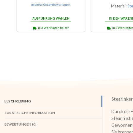
Bewertet
geprüfte Gesamtbewertungen
Material:
Ste
mit
5.00
von 5
AUSFÜHRUNG WÄHLEN
IN DEN WARE
in 3 Werktagen bei dir
in 3 Werktagen
Stearinker
BESCHREIBUNG
Durch die H
ZUSÄTZLICHE INFORMATION
Stearin ist
BEWERTUNGEN (0)
Gewonnen w
Sie brennen