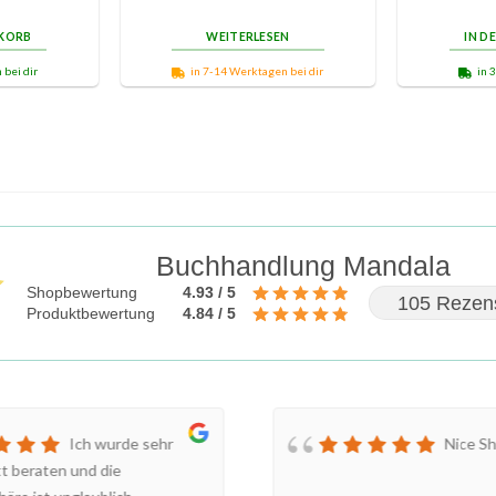
NKORB
WEITERLESEN
IN D
 bei dir
in 7-14 Werktagen bei dir
in 
Buchhandlung Mandala
Shopbewertung
4.93 / 5
105 Rezen
Produktbewertung
4.84 / 5
Ich wurde sehr
Nice S
tt beraten und die