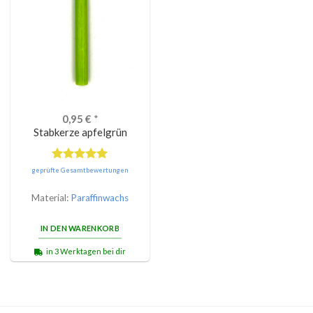
0,95
€
*
Stabkerze apfelgrün
Bewertet
geprüfte Gesamtbewertungen
mit
5.00
von 5
Material:
Paraffinwachs
IN DEN WARENKORB
in 3 Werktagen bei dir