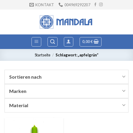
Zum
KONTAKT
004969292207
Inhalt
springen
0,00
€
Startseite
/
Schlagwort: „apfelgrün“
Sortieren nach
Marken
Material