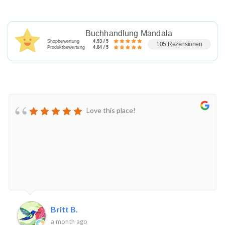
Buchhandlung Mandala
Shopbewertung
4.93 / 5
105 Rezensionen
Produktbewertung
4.84 / 5
Love this place!
Britt B.
a month ago