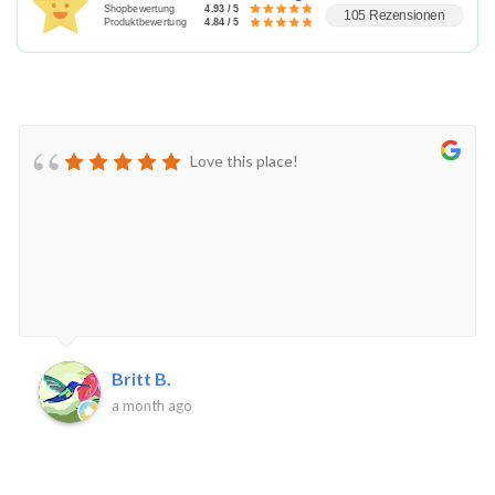
Shopbewertung
4.93 / 5
105 Rezensionen
Produktbewertung
4.84 / 5
Love this place!
Britt B.
a month ago