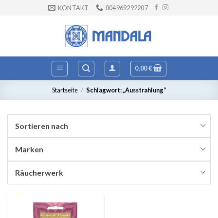
Zum
KONTAKT
004969292207
Inhalt
springen
0,00
€
Startseite
/
Schlagwort: „Ausstrahlung“
Sortieren nach
Marken
Räucherwerk