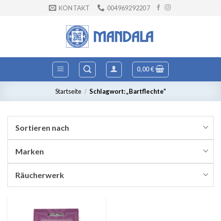
Zum
KONTAKT
004969292207
Inhalt
springen
0,00
€
Startseite
/
Schlagwort: „Bartflechte“
Sortieren nach
Marken
Räucherwerk