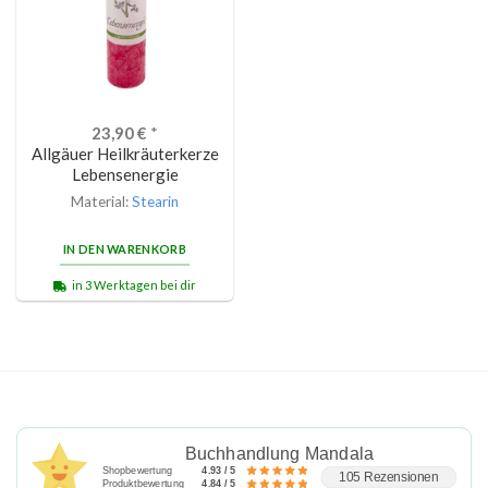
23,90
€
*
Allgäuer Heilkräuterkerze
Lebensenergie
Material:
Stearin
IN DEN WARENKORB
in 3 Werktagen bei dir
Buchhandlung Mandala
Shopbewertung
4.93 / 5
105 Rezensionen
Produktbewertung
4.84 / 5