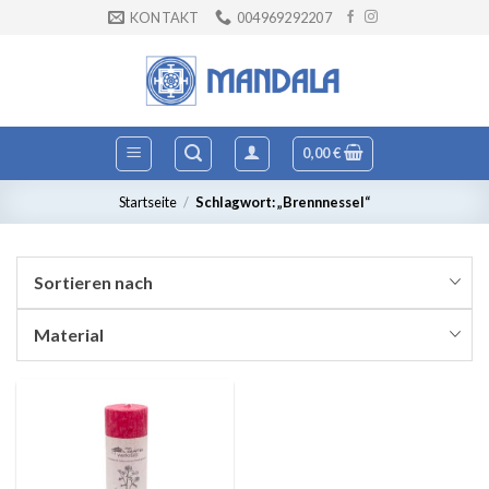
Zum
KONTAKT
004969292207
Inhalt
springen
0,00
€
Startseite
/
Schlagwort: „Brennnessel“
Sortieren nach
Material