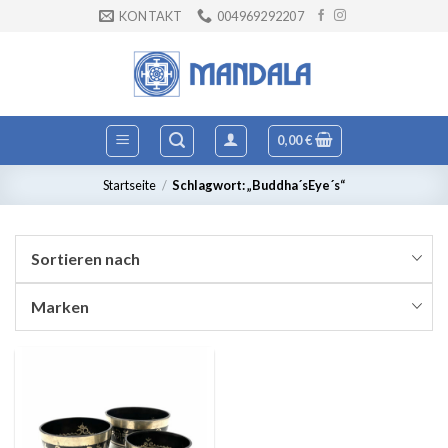
Zum
KONTAKT
004969292207
Inhalt
springen
0,00
€
Startseite
/
Schlagwort: „Buddha´sEye´s“
Sortieren nach
Marken