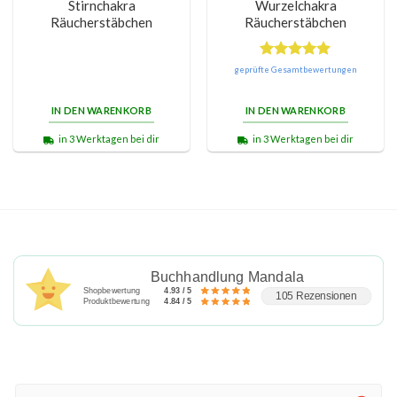
Stirnchakra
Wurzelchakra
Räucherstäbchen
Räucherstäbchen
Bewertet
geprüfte Gesamtbewertungen
mit
5.00
von 5
IN DEN WARENKORB
IN DEN WARENKORB
in 3 Werktagen bei dir
in 3 Werktagen bei dir
Buchhandlung Mandala
Shopbewertung
4.93 / 5
105 Rezensionen
Produktbewertung
4.84 / 5