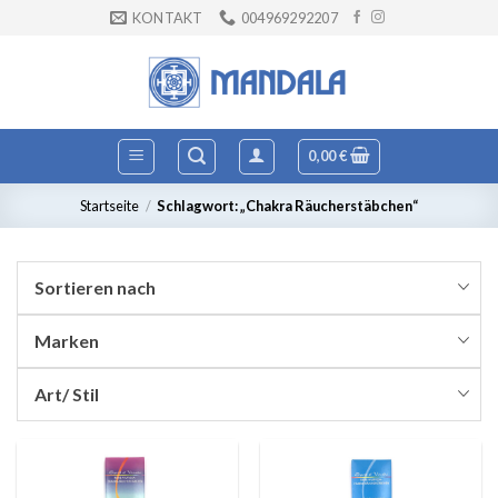
Zum
KONTAKT
004969292207
Inhalt
springen
0,00
€
Startseite
/
Schlagwort: „Chakra Räucherstäbchen“
Sortieren nach
Marken
Art/ Stil