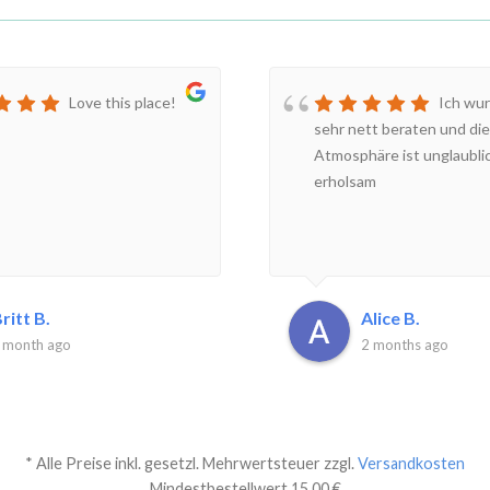
Love this place!
Ich wur
sehr nett beraten und die
Atmosphäre ist unglaubli
erholsam
ritt B.
Alice B.
 month ago
2 months ago
* Alle Preise inkl. gesetzl. Mehrwertsteuer zzgl.
Versandkosten
Mindestbestellwert 15,00 €