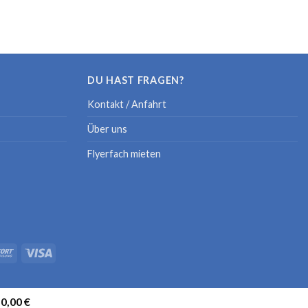
DU HAST FRAGEN?
Kontakt / Anfahrt
Über uns
Flyerfach mieten
sy.life
50,00
€