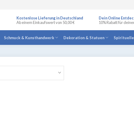
Kostenlose Lieferung in Deutschland
Dein Online Entdec
Ab einem Einkaufswert von 50,00 €
10% Rabatt für deine
Schmuck & Kunsthandwerk
Dekoration & Statuen
Spirituell