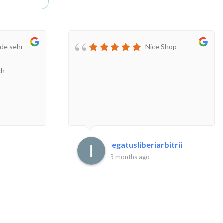
de sehr
Nice Shop
ch
legatusliberiarbitrii
3 months ago