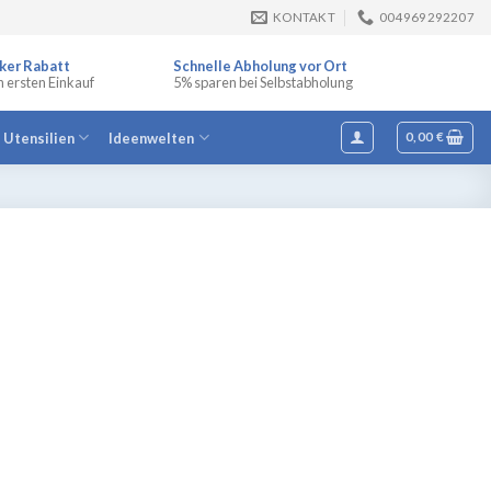
KONTAKT
004969292207
ker Rabatt
Schnelle Abholung vor Ort
n ersten Einkauf
5% sparen bei Selbstabholung
e Utensilien
Ideenwelten
0,00
€