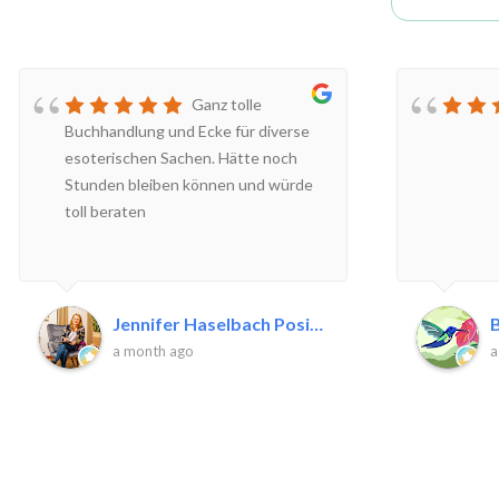
Ganz tolle
Buchhandlung und Ecke für diverse
esoterischen Sachen. Hätte noch
Stunden bleiben können und würde
toll beraten
Jennifer Haselbach Positive P.
B
a month ago
a