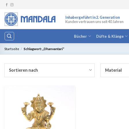
Zum
Inhalt
springen
Inhabergeführt in 2. Generation
Kunden vertrauen uns seit 40 Jahren
Bücher
Düfte & Klänge
Startseite
/
Schlagwort: „Dhanvantari“
Sortieren nach
Material