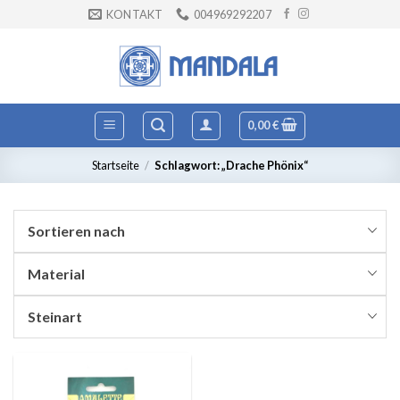
Zum
KONTAKT
004969292207
Inhalt
springen
0,00
€
Startseite
/
Schlagwort: „Drache Phönix“
Sortieren nach
Material
Steinart