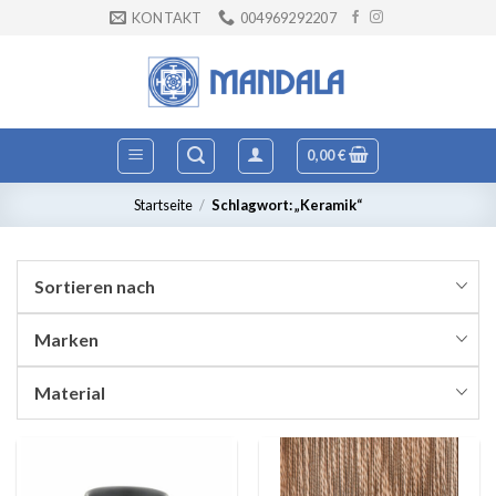
Zum
KONTAKT
004969292207
Inhalt
springen
0,00
€
Startseite
/
Schlagwort: „Keramik“
Sortieren nach
Marken
Material