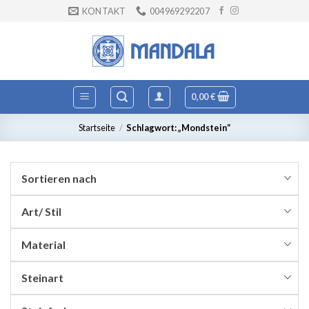
Zum
KONTAKT
004969292207
Inhalt
springen
0,00
€
Startseite
/
Schlagwort: „Mondstein“
Sortieren nach
Art/ Stil
Material
Steinart