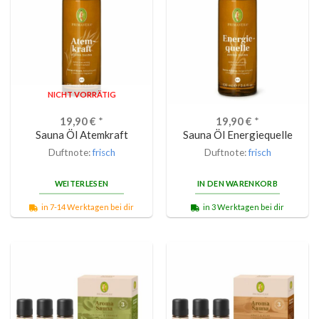
NICHT VORRÄTIG
19,90
€
*
19,90
€
*
Sauna Öl Atemkraft
Sauna Öl Energiequelle
Duftnote:
frisch
Duftnote:
frisch
WEITERLESEN
IN DEN WARENKORB
in 7-14 Werktagen bei dir
in 3 Werktagen bei dir