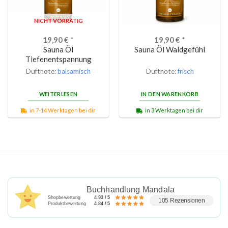
NICHT VORRÄTIG
19,90
€
*
19,90
€
*
Sauna Öl
Sauna Öl Waldgefühl
Tiefenentspannung
Duftnote:
balsamisch
Duftnote:
frisch
WEITERLESEN
IN DEN WARENKORB
in 7-14 Werktagen bei dir
in 3 Werktagen bei dir
Buchhandlung Mandala
Shopbewertung
4.93 / 5
105 Rezensionen
Produktbewertung
4.84 / 5