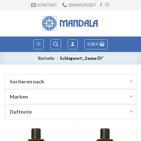
Zum
KONTAKT
004969292207
Inhalt
springen
0,00
€
Startseite
/
Schlagwort: „Sauna Öl“
Sortieren nach
Marken
Duftnote