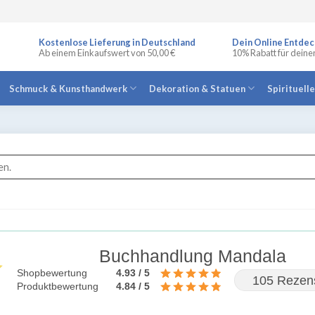
Kostenlose Lieferung in Deutschland
Dein Online Entdec
Ab einem Einkaufswert von 50,00 €
10% Rabatt für deine
Schmuck & Kunsthandwerk
Dekoration & Statuen
Spirituell
en.
Buchhandlung Mandala
Shopbewertung
4.93 / 5
105 Rezen
Produktbewertung
4.84 / 5