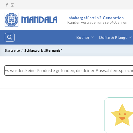
Zum
Inhalt
springen
Inhabergeführt in 2. Generation
Kunden vertrauen uns seit 40 Jahren
Bücher
Düfte & Klänge
Startseite
/
Schlagwort: „Sternanis“
Es wurden keine Produkte gefunden, die deiner Auswahl entsprech