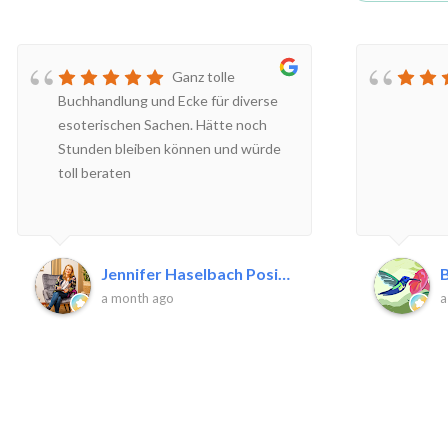
Ganz tolle
Buchhandlung und Ecke für diverse
esoterischen Sachen. Hätte noch
Stunden bleiben können und würde
toll beraten
Jennifer Haselbach Positive P.
B
a month ago
a