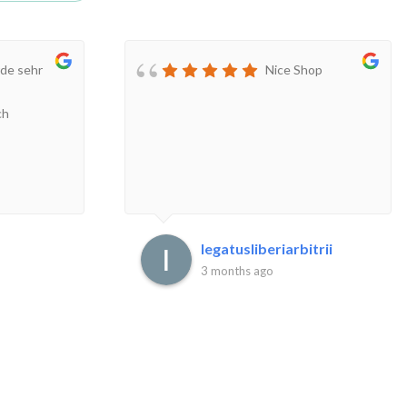
de sehr
Nice Shop
ch
legatusliberiarbitrii
3 months ago