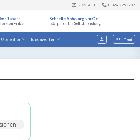
KONTAKT
004969292207
ker Rabatt
Schnelle Abholung vor Ort
n ersten Einkauf
5% sparen bei Selbstabholung
e Utensilien
Ideenwelten
0,00
€
sionen