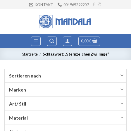
Zum
KONTAKT
004969292207
Inhalt
springen
0,00
€
Startseite
/
Schlagwort: „Sternzeichen Zwillinge“
Sortieren nach
Marken
Art/ Stil
Material