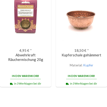
4,95
€
*
18,50
€
*
Abwehrkraft
Kupferschale gehämmert
Räuchermischung 20g
Material:
Kupfer
IN DEN WARENKORB
IN DEN WARENKORB
in 3 Werktagen bei dir
in 3 Werktagen bei dir