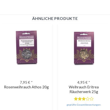
ÄHNLICHE PRODUKTE
7,95
€
*
4,95
€
*
Rosenweihrauch Athos 20g
Weihrauch Eritrea
Räucherwerk 25g
Bewertet
geprüfte Gesamtbewertungen
mit