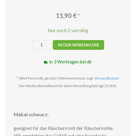
11,90
€
*
Nur noch 2 vorrätig
Räuchergefäß Makal - aus Ton Menge
IN DEN WARENKORB
in 3 Werktagen bei dir
* Alle Preise inkl. gesetzl. Mehrwertsteuer zzgl.
Versandkosten
Der Mindestbestellwert für deine Bestellung beträgt 15,00 €.
Makal schwarz:
geeignet für das Räuchern mit der Räucherkohle.
Wir empfehlen das Gefäß auf eine feuerfeste