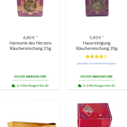
6,80
€
*
5,40
€
*
Harmonie des Herzens
Hausreinigung
Räuchermischung 25g
Räuchermischung 20g
Bewertet
geprüfte Gesamtbewertungen
mit
4.00
von 5
IN DEN WARENKORB
IN DEN WARENKORB
in 3 Werktagen bei dir
in 3 Werktagen bei dir