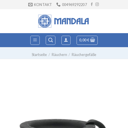
Zum
KONTAKT
004969292207
Inhalt
springen
0,00
€
Startseite
/
Räuchern
/
Räuchergefäße