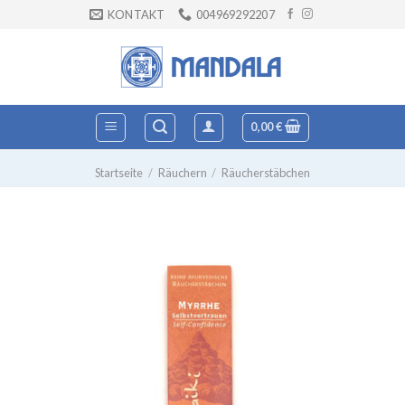
Zum
KONTAKT
004969292207
Inhalt
springen
0,00
€
Startseite
/
Räuchern
/
Räucherstäbchen