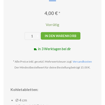
4,00
€
*
Vorrätig
Kohletabletten 4 cm Menge
IN DEN WARENKORB
in 3 Werktagen bei dir
* Alle Preise inkl. gesetzl. Mehrwertsteuer zzgl.
Versandkosten
Der Mindestbestellwert für deine Bestellung beträgt 15,00 €.
Kohletabletten:
Ø 4 cm