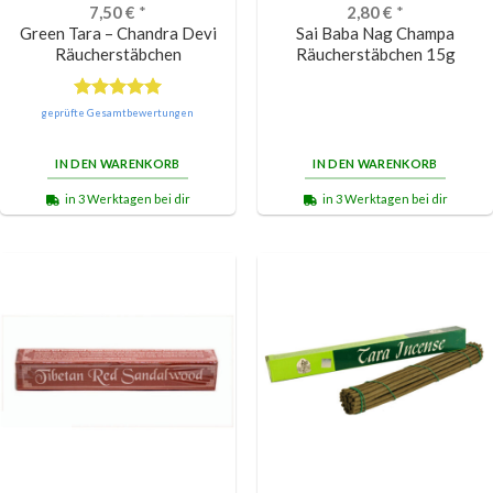
7,50
€
*
2,80
€
*
Green Tara – Chandra Devi
Sai Baba Nag Champa
Räucherstäbchen
Räucherstäbchen 15g
Bewertet
geprüfte Gesamtbewertungen
mit
5.00
von 5
IN DEN WARENKORB
IN DEN WARENKORB
in 3 Werktagen bei dir
in 3 Werktagen bei dir