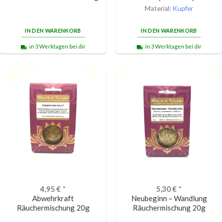
Material:
Kupfer
IN DEN WARENKORB
IN DEN WARENKORB
in 3 Werktagen bei dir
in 3 Werktagen bei dir
4,95
€
*
5,30
€
*
Abwehrkraft
Neubeginn – Wandlung
Räuchermischung 20g
Räuchermischung 20g