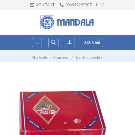
Zum
KONTAKT
004969292207
Inhalt
springen
0,00
€
Startseite
/
Räuchern
/
Räucherzubehör