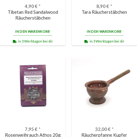
4,90
€
*
8,90
€
*
Tibetan Red Sandalwood
Tara Räucherstäbchen
Räucherstäbchen
IN DEN WARENKORB
IN DEN WARENKORB
in 3 Werktagen bei dir
in 3 Werktagen bei dir
7,95
€
*
32,00
€
*
Rosenweihrauch Athos 20g
Räucherpfanne Kupfer