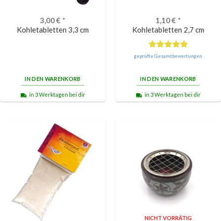
3,00
€
*
1,10
€
*
Kohletabletten 3,3 cm
Kohletabletten 2,7 cm
Bewertet
geprüfte Gesamtbewertungen
mit
5.00
von 5
IN DEN WARENKORB
IN DEN WARENKORB
in 3 Werktagen bei dir
in 3 Werktagen bei dir
NICHT VORRÄTIG