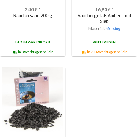
2,40
€
*
16,90
€
*
Räuchersand 200 g
Räuchergefäß Amber – mit
Sieb
Material:
Messing
IN DEN WARENKORB
WEITERLESEN
in 3 Werktagen bei dir
in 7-14 Werktagen bei dir