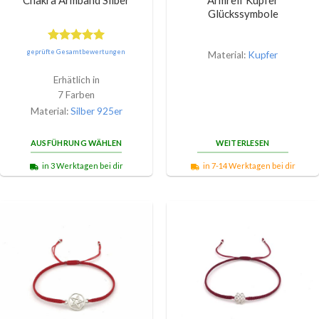
Chakra Armband Silber
Armreif Kupfer
Glückssymbole
Bewertet
geprüfte Gesamtbewertungen
Material:
Kupfer
mit
5.00
von 5
Erhätlich in
7 Farben
Material:
Silber 925er
AUSFÜHRUNG WÄHLEN
WEITERLESEN
in 3 Werktagen bei dir
in 7-14 Werktagen bei dir