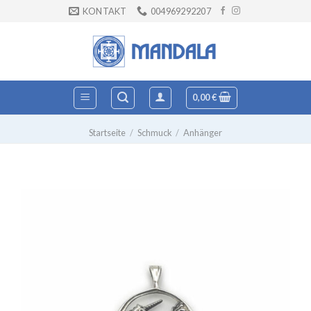
Zum
KONTAKT
004969292207
Inhalt
springen
0,00
€
Startseite
/
Schmuck
/
Anhänger