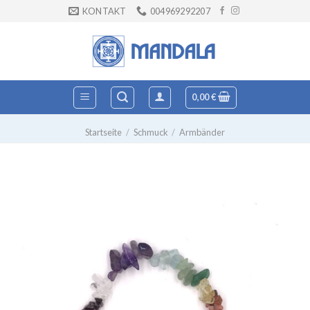
Zum
KONTAKT
004969292207
Inhalt
springen
0,00
€
Startseite
/
Schmuck
/
Armbänder