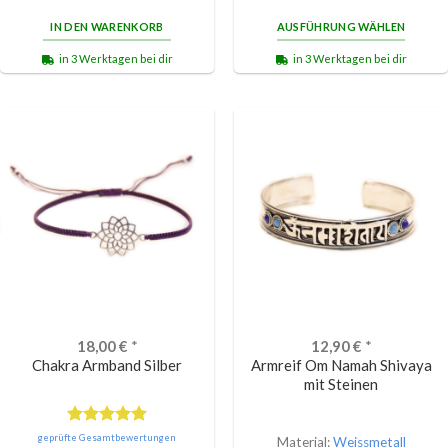
IN DEN WARENKORB
AUSFÜHRUNG WÄHLEN
in 3 Werktagen bei dir
in 3 Werktagen bei dir
18,00
€
*
12,90
€
*
Chakra Armband Silber
Armreif Om Namah Shivaya
mit Steinen
Bewertet
geprüfte Gesamtbewertungen
Material:
Weissmetall