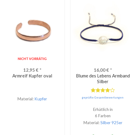
NICHT VORRÄTIG
12,95
€
*
16,00
€
*
Armreif Kupfer oval
Blume des Lebens Armband
Silber
Bewertet
geprüfte Gesamtbewertungen
Material:
Kupfer
mit
4.00
von 5
Erhätlich in
6 Farben
Material:
Silber 925er