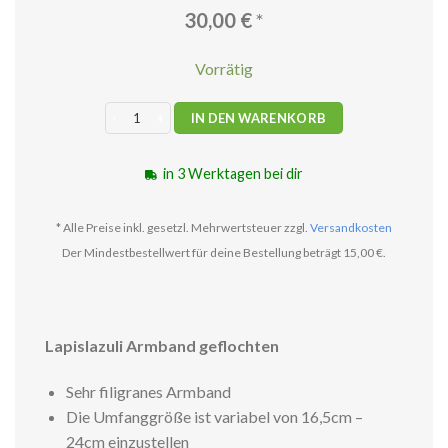
30,00
€
*
Vorrätig
Lapislazuli Armband Menge
IN DEN WARENKORB
in 3 Werktagen bei dir
* Alle Preise inkl. gesetzl. Mehrwertsteuer zzgl.
Versandkosten
Der Mindestbestellwert für deine Bestellung beträgt 15,00 €.
Lapislazuli Armband geflochten
Sehr filigranes Armband
Die Umfanggröße ist variabel von 16,5cm –
24cm einzustellen