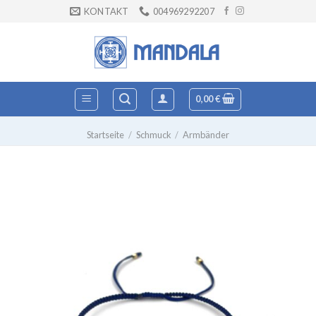
Zum
KONTAKT
004969292207
Inhalt
springen
0,00
€
Startseite
/
Schmuck
/
Armbänder