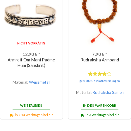
NICHT VORRÄTIG
12,90
€
*
7,90
€
*
Armreif Om Mani Padme
Rudraksha Armband
Hum (Sanskrit)
Bewertet
geprüfte Gesamtbewertungen
Material:
Weissmetall
mit
4.00
von 5
Material:
Rudraksha Samen
WEITERLESEN
IN DEN WARENKORB
in 7-14 Werktagen bei dir
in 3 Werktagen bei dir