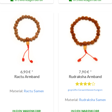
6,90
€
*
7,90
€
*
Ractu Armband
Rudraksha Armband
Bewertet
geprüfte Gesamtbewertungen
Material:
Ractu Samen
mit
4.00
von 5
Material:
Rudraksha Samen
IN DEN WARENKORB
IN DEN WARENKORB