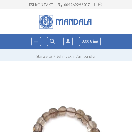
Zum
KONTAKT
004969292207
Inhalt
springen
0,00
€
Startseite
/
Schmuck
/
Armbänder