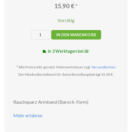
15,90
€
*
Vorrätig
Rauchquarz Armband (Barock-Form) Menge
IN DEN WARENKORB
in 3 Werktagen bei dir
* Alle Preise inkl. gesetzl. Mehrwertsteuer zzgl.
Versandkosten
Der Mindestbestellwert für deine Bestellung beträgt 15,00 €.
Rauchquarz Armband (Barock-Form)
Mehr erfahren