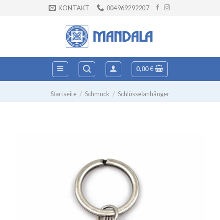
Zum
KONTAKT
004969292207
Inhalt
springen
0,00
€
Startseite
/
Schmuck
/
Schlüsselanhänger