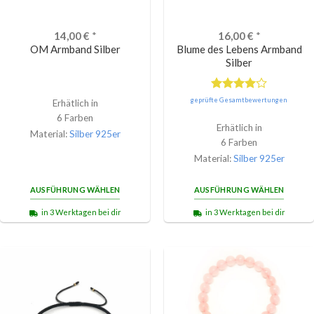
14,00
€
*
16,00
€
*
OM Armband Silber
Blume des Lebens Armband
Silber
Bewertet
geprüfte Gesamtbewertungen
Erhätlich in
mit
4.00
6 Farben
von 5
Erhätlich in
Material:
Silber 925er
6 Farben
Material:
Silber 925er
AUSFÜHRUNG WÄHLEN
AUSFÜHRUNG WÄHLEN
in 3 Werktagen bei dir
in 3 Werktagen bei dir