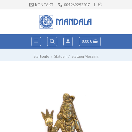
Zum
KONTAKT
004969292207
Inhalt
springen
0,00
€
Startseite
/
Statuen
/
Statuen Messing