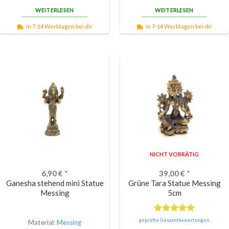
WEITERLESEN
WEITERLESEN
in 7-14 Werktagen bei dir
in 7-14 Werktagen bei dir
NICHT VORRÄTIG
6,90
€
*
39,00
€
*
Ganesha stehend mini Statue
Grüne Tara Statue Messing
Messing
5cm
Bewertet
geprüfte Gesamtbewertungen
Material:
Messing
mit
5.00