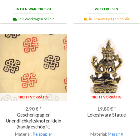
von 5
IN DEN WARENKORB
WEITERLESEN
in 3 Werktagen bei dir
in 7-14 Werktagen bei dir
NICHT VORRÄTIG
NICHT VORRÄTIG
2,90
€
*
19,80
€
*
Geschenkpapier
Lokeshvara Statue
Unendlichkeitsknoten klein
(handgeschöpft)
Material:
Reispapier
Material:
Messing