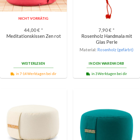
NICHT VORRÄTIG
44,00
€
*
7,90
€
*
Meditationskissen Zen rot
Rosenholz Handmala mit
Glas Perle
Material:
Rosenholz (gefärbt)
WEITERLESEN
IN DEN WARENKORB
in 7-14 Werktagen bei dir
in 3 Werktagen bei dir