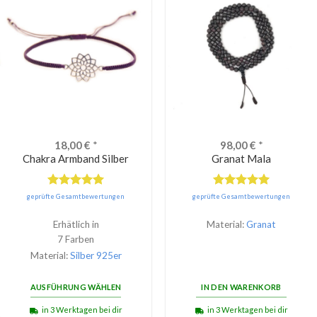
18,00
€
*
98,00
€
*
Chakra Armband Silber
Granat Mala
Bewertet
Bewertet
geprüfte Gesamtbewertungen
geprüfte Gesamtbewertungen
mit
5.00
mit
5.00
von 5
von 5
Erhätlich in
Material:
Granat
7 Farben
Material:
Silber 925er
AUSFÜHRUNG WÄHLEN
IN DEN WARENKORB
in 3 Werktagen bei dir
in 3 Werktagen bei dir