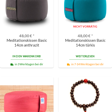
NICHT VORRÄTIG
48,00
€
*
48,00
€
*
Meditationskissen Basic
Meditationskissen Basic
14cm anthrazit
14cm türkis
IN DEN WARENKORB
WEITERLESEN
in 3 Werktagen bei dir
in 7-14 Werktagen bei dir