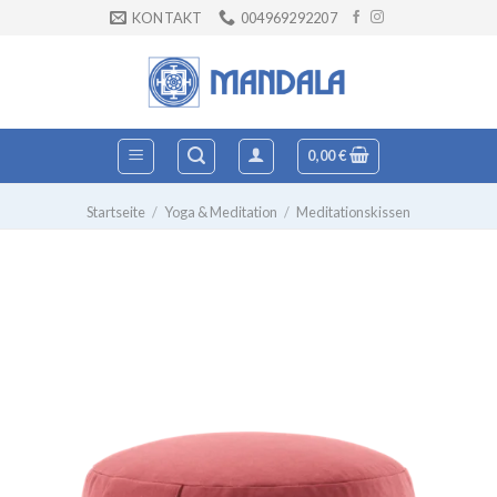
Zum
KONTAKT
004969292207
Inhalt
springen
0,00
€
Startseite
/
Yoga & Meditation
/
Meditationskissen