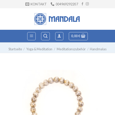
Zum
KONTAKT
004969292207
Inhalt
springen
0,00
€
Startseite
/
Yoga & Meditation
/
Meditationszubehör
/
Handmalas