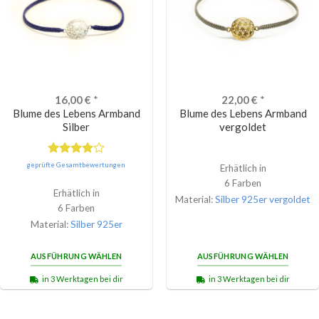
16,00
€
*
22,00
€
*
Blume des Lebens Armband
Blume des Lebens Armband
Silber
vergoldet
Bewertet
geprüfte Gesamtbewertungen
Erhätlich in
mit
4.00
6 Farben
von 5
Erhätlich in
Material:
Silber 925er vergoldet
6 Farben
Material:
Silber 925er
AUSFÜHRUNG WÄHLEN
AUSFÜHRUNG WÄHLEN
in 3 Werktagen bei dir
in 3 Werktagen bei dir