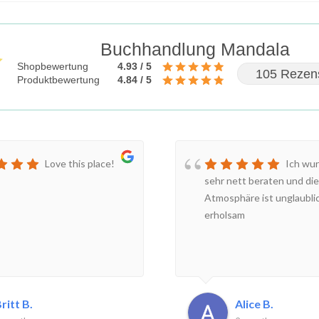
Buchhandlung Mandala
Shopbewertung
4.93 / 5
105 Rezen
Produktbewertung
4.84 / 5
Love this place!
Ich wur
sehr nett beraten und die
Atmosphäre ist unglaubli
erholsam
ritt B.
Alice B.