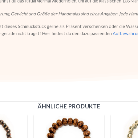
annst du das Ritual viermal wiederholen, um auf die klassischen 108
rung, Gewicht und Größe der Handmalas sind circa Angaben, jede Hand
 dieses Schmuckstück gerne als Präsent verschenken oder die Wasserb
 gerade nicht trägst? Hier findest du den dazu passenden
Aufbewahrun
ÄHNLICHE PRODUKTE