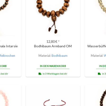
*
12,80
€
*
ala Intarsie
Bodhibaum Armband OM
Wasserbüffe
z
felknochen
Material:
Bodhibaum
Material:
W
NKORB
IN DEN WARENKORB
IN D
 bei dir
in 3 Werktagen bei dir
in 