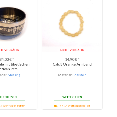
CHT VORRÄTIG
NICHT VORRÄTIG
34,00
€
*
14,90
€
*
le mit tibetischen
Calcit Orange Armband
otiven 9cm
rial:
Messing
Material:
Edelstein
EITERLESEN
WEITERLESEN
14 Werktagen bei dir
in 7-14 Werktagen bei dir