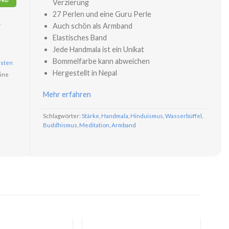
Verzierung
27 Perlen und eine Guru Perle
r
Auch schön als Armband
Elastisches Band
Jede Handmala ist ein Unikat
Bommelfarbe kann abweichen
sten
Hergestellt in Nepal
ine
Mehr erfahren
Schlagwörter:
Stärke
,
Handmala
,
Hinduismus
,
Wasserbüffel
,
Buddhismus
,
Meditation
,
Armband