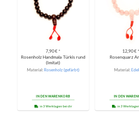
7,90
€
*
12,90
€
Rosenholz Handmala Türkis rund
Rosenquarz A
(Imitat)
Material:
Rosenholz (gefärbt)
Material:
Edel
IN DEN WARENKORB
IN DEN WARE
in 3 Werktagen bei dir
in 3 Werktagen