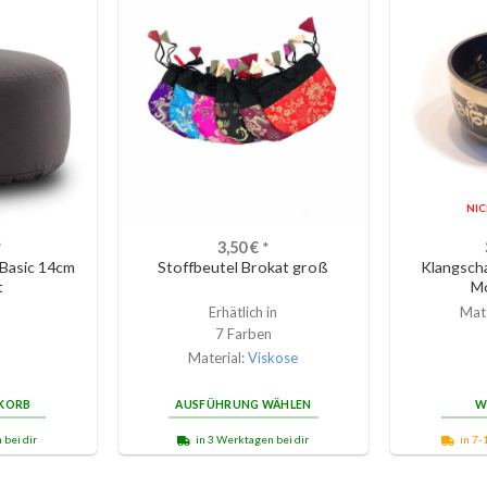
NI
*
3,50
€
*
 Basic 14cm
Stoffbeutel Brokat groß
Klangscha
t
M
Erhätlich in
Mate
7 Farben
Material:
Viskose
NKORB
AUSFÜHRUNG WÄHLEN
W
 bei dir
in 3 Werktagen bei dir
in 7-