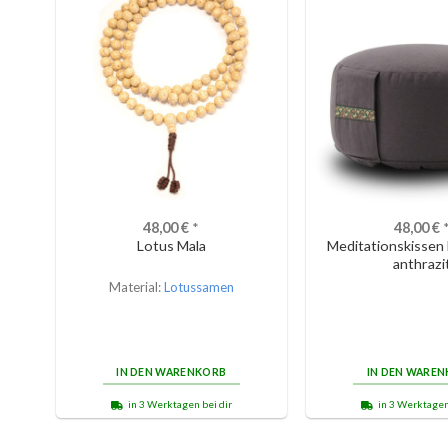
48,00
€
*
48,00
€
Lotus Mala
Meditationskissen
anthrazi
Material:
Lotussamen
IN DEN WARENKORB
IN DEN WARE
in 3 Werktagen bei dir
in 3 Werktagen