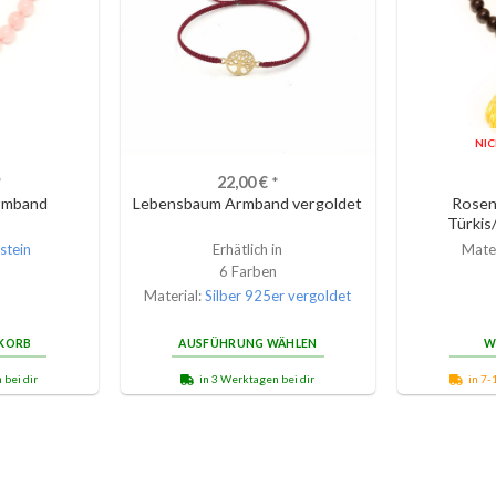
NI
*
22,00
€
*
rmband
Lebensbaum Armband vergoldet
Rosen
Türkis/
stein
Erhätlich in
Mater
6 Farben
Material:
Silber 925er vergoldet
NKORB
AUSFÜHRUNG WÄHLEN
W
 bei dir
in 3 Werktagen bei dir
in 7-