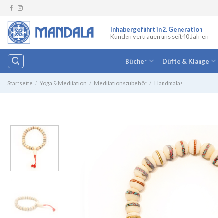
Zum
Inhalt
springen
Inhabergeführt in 2. Generation
Kunden vertrauen uns seit 40 Jahren
Bücher
Düfte & Klänge
Startseite
/
Yoga & Meditation
/
Meditationszubehör
/
Handmalas