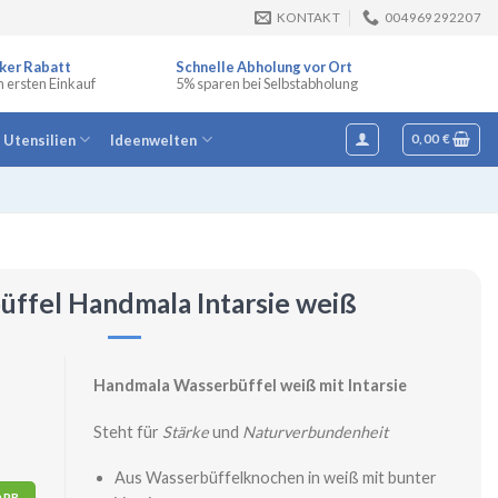
KONTAKT
004969292207
ker Rabatt
Schnelle Abholung vor Ort
n ersten Einkauf
5% sparen bei Selbstabholung
e Utensilien
Ideenwelten
0,00
€
ffel Handmala Intarsie weiß
Handmala Wasserbüffel weiß mit Intarsie
Steht für
Stärke
und
Naturverbundenheit
Aus Wasserbüffelknochen in weiß mit bunter
eiß Menge
ORB