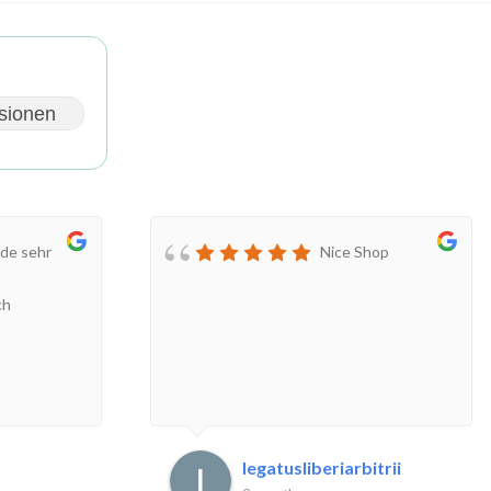
sionen
de sehr
Nice Shop
ch
legatusliberiarbitrii