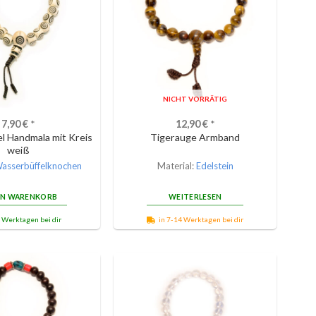
NICHT VORRÄTIG
7,90
€
*
12,90
€
*
l Handmala mit Kreis
Tigerauge Armband
weiß
asserbüffelknochen
Material:
Edelstein
EN WARENKORB
WEITERLESEN
3 Werktagen bei dir
in 7-14 Werktagen bei dir