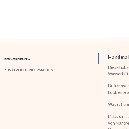
Handmala
BESCHREIBUNG
Diese hübs
ZUSÄTZLICHE INFORMATION
Wasserbüffe
Du kannst d
Look eine b
Was ist ei
Malas sind 
von Mantren