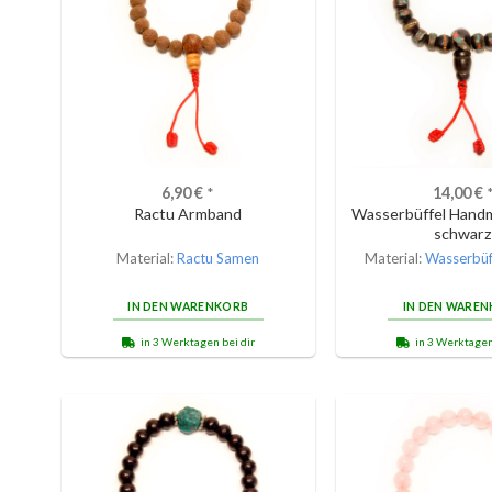
6,90
€
*
14,00
€
Ractu Armband
Wasserbüffel Handm
schwar
Material:
Ractu Samen
Material:
Wasserbüf
IN DEN WARENKORB
IN DEN WARE
in 3 Werktagen bei dir
in 3 Werktagen