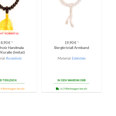
CHT VORRÄTIG
8,90
€
*
19,90
€
*
holz Handmala
Bergkristall Armband
Koralle (Imitat)
ial:
Rosenholz
Material:
Edelstein
EITERLESEN
IN DEN WARENKORB
14 Werktagen bei dir
in 3 Werktagen bei dir