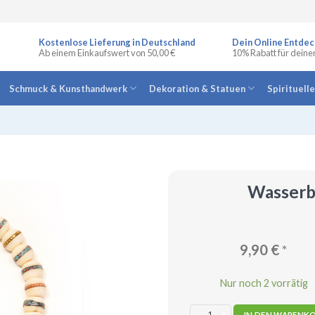
Kostenlose Lieferung in Deutschland
Dein Online Entdec
Ab einem Einkaufswert von 50,00 €
10% Rabatt für deine
Schmuck & Kunsthandwerk
Dekoration & Statuen
Spirituell
Wasserbü
9,90
€
*
Nur noch 2 vorrätig
Wasserbüffel Handmala Intarsie w
IN DEN WARENK