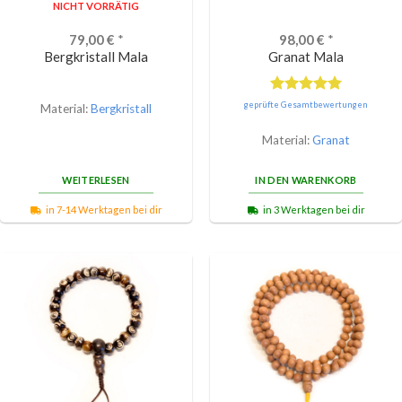
NICHT VORRÄTIG
79,00
€
*
98,00
€
*
Bergkristall Mala
Granat Mala
Bewertet
geprüfte Gesamtbewertungen
Material:
Bergkristall
mit
5.00
von 5
Material:
Granat
WEITERLESEN
IN DEN WARENKORB
in 7-14 Werktagen bei dir
in 3 Werktagen bei dir