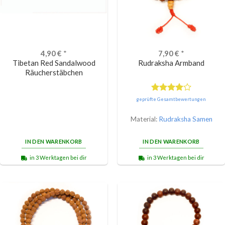
4,90
€
*
7,90
€
*
Tibetan Red Sandalwood
Rudraksha Armband
Räucherstäbchen
Bewertet
geprüfte Gesamtbewertungen
mit
4.00
von 5
Material:
Rudraksha Samen
IN DEN WARENKORB
IN DEN WARENKORB
in 3 Werktagen bei dir
in 3 Werktagen bei dir