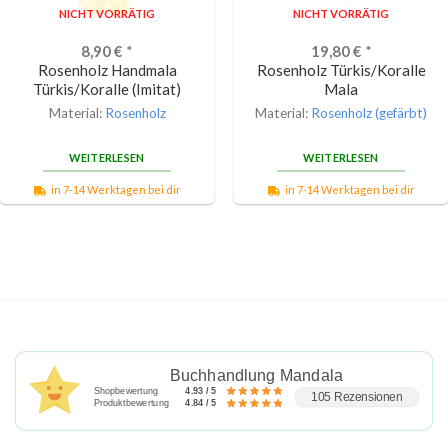
NICHT VORRÄTIG
NICHT VORRÄTIG
8,90
€
*
19,80
€
*
Rosenholz Handmala
Rosenholz Türkis/Koralle
Türkis/Koralle (Imitat)
Mala
Material:
Rosenholz
Material:
Rosenholz (gefärbt)
WEITERLESEN
WEITERLESEN
in 7-14 Werktagen bei dir
in 7-14 Werktagen bei dir
Buchhandlung Mandala
Shopbewertung
4.93 / 5
105 Rezensionen
Produktbewertung
4.84 / 5