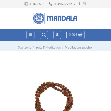
Zum
KONTAKT
004969292207
Inhalt
springen
0,00
€
Startseite
/
Yoga & Meditation
/
Meditationszubehör