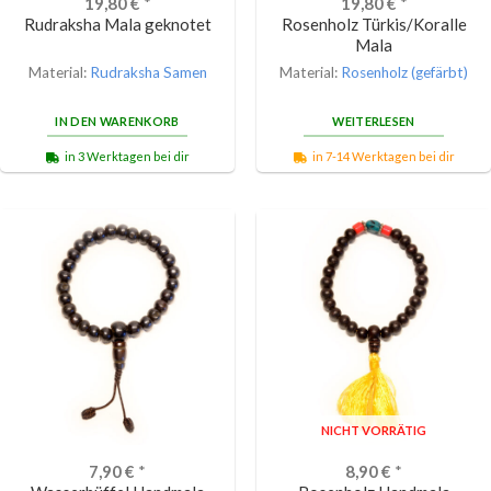
19,80
€
*
19,80
€
*
Rudraksha Mala geknotet
Rosenholz Türkis/Koralle
Mala
Material:
Rudraksha Samen
Material:
Rosenholz (gefärbt)
IN DEN WARENKORB
WEITERLESEN
in 3 Werktagen bei dir
in 7-14 Werktagen bei dir
NICHT VORRÄTIG
7,90
€
*
8,90
€
*