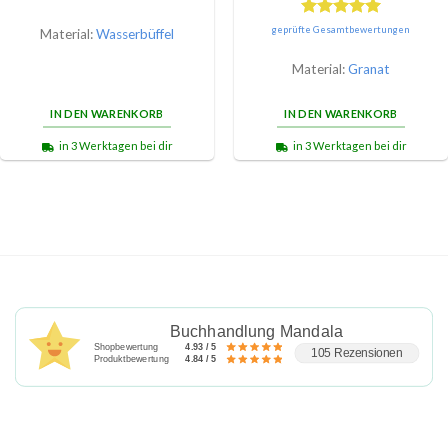
Bewertet
geprüfte Gesamtbewertungen
Material:
Wasserbüffel
mit
5.00
von 5
Material:
Granat
IN DEN WARENKORB
IN DEN WARENKORB
in 3 Werktagen bei dir
in 3 Werktagen bei dir
Buchhandlung Mandala
Shopbewertung
4.93 / 5
105 Rezensionen
Produktbewertung
4.84 / 5