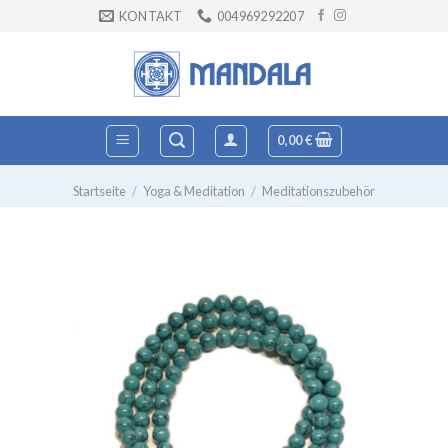
Zum
KONTAKT
004969292207
Inhalt
springen
0,00
€
Startseite
/
Yoga & Meditation
/
Meditationszubehör