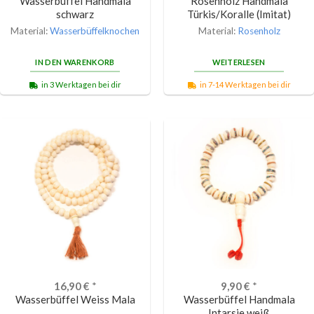
Wasserbüffel Handmala
Rosenholz Handmala
schwarz
Türkis/Koralle (Imitat)
Material:
Wasserbüffelknochen
Material:
Rosenholz
IN DEN WARENKORB
WEITERLESEN
in 3 Werktagen bei dir
in 7-14 Werktagen bei dir
16,90
€
*
9,90
€
*
Wasserbüffel Weiss Mala
Wasserbüffel Handmala
Intarsie weiß