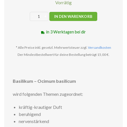
Vorrätig
Basilikum - Ätherisches Öl 5ml Menge
IN DEN WARENKORB
in 3 Werktagen bei dir
* Alle Preise inkl. gesetzl. Mehrwertsteuer zzgl.
Versandkosten
Der Mindestbestellwert für deine Bestellung beträgt 15,00 €.
Basilikum – Ocimum basilicum
wird folgenden Themen zugeordnet:
kräftig-krautiger Duft
beruhigend
nervenstärkend