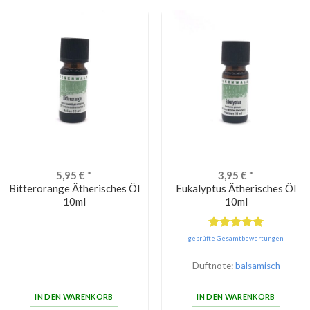
5,95
€
*
3,95
€
*
Bitterorange Ätherisches Öl
Eukalyptus Ätherisches Öl
10ml
10ml
Bewertet
geprüfte Gesamtbewertungen
mit
5.00
von 5
Duftnote:
balsamisch
IN DEN WARENKORB
IN DEN WARENKORB