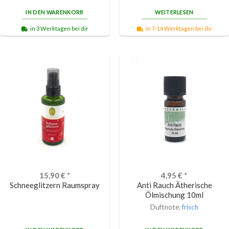
IN DEN WARENKORB
WEITERLESEN
in 3 Werktagen bei dir
in 7-14 Werktagen bei dir
15,90
€
*
4,95
€
*
Schneeglitzern Raumspray
Anti Rauch Ätherische
Ölmischung 10ml
Duftnote:
frisch