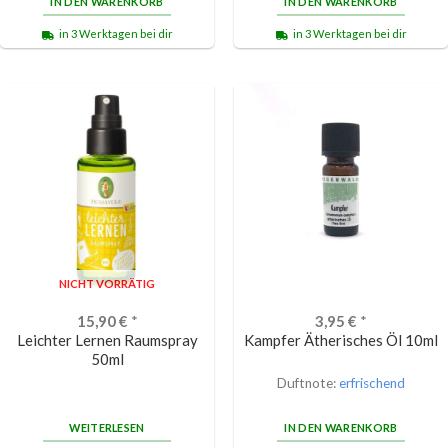
IN DEN WARENKORB
IN DEN WARENKORB
in 3 Werktagen bei dir
in 3 Werktagen bei dir
NICHT VORRÄTIG
15,90
€
*
3,95
€
*
Leichter Lernen Raumspray
Kampfer Ätherisches Öl 10ml
50ml
Duftnote:
erfrischend
WEITERLESEN
IN DEN WARENKORB