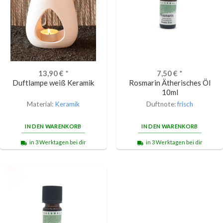
13,90
€
*
7,50
€
*
Duftlampe weiß Keramik
Rosmarin Ätherisches Öl
10ml
Material:
Keramik
Duftnote:
frisch
IN DEN WARENKORB
IN DEN WARENKORB
in 3 Werktagen bei dir
in 3 Werktagen bei dir