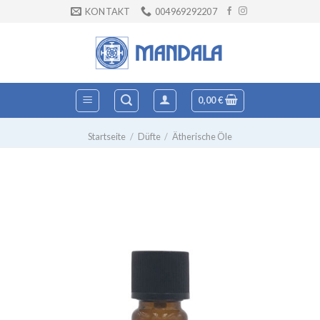
Zum
KONTAKT
004969292207
Inhalt
springen
0,00
€
Startseite
/
Düfte
/
Ätherische Öle