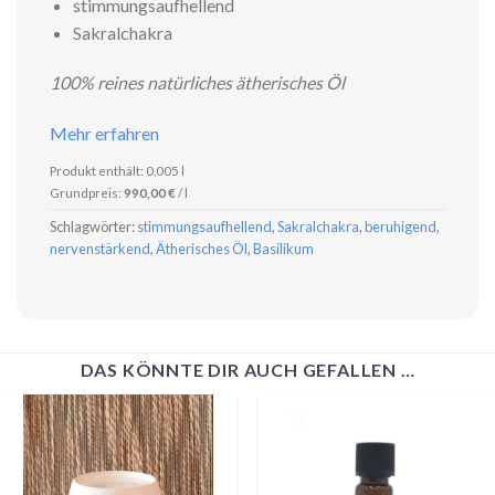
stimmungsaufhellend
Sakralchakra
100% reines natürliches ätherisches Öl
Mehr erfahren
Produkt enthält: 0,005
l
Grundpreis:
990,00
€
/
l
Schlagwörter:
stimmungsaufhellend
,
Sakralchakra
,
beruhigend
,
nervenstärkend
,
Ätherisches Öl
,
Basilikum
DAS KÖNNTE DIR AUCH GEFALLEN …