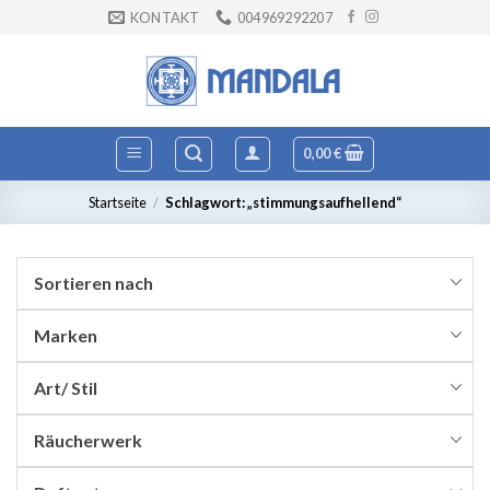
Zum
KONTAKT
004969292207
Inhalt
springen
0,00
€
Startseite
/
Schlagwort: „stimmungsaufhellend“
Sortieren nach
Marken
Art/ Stil
Räucherwerk