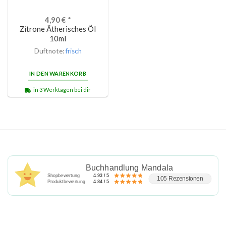
4,90
€
*
Zitrone Ätherisches Öl
10ml
Duftnote:
frisch
IN DEN WARENKORB
in 3 Werktagen bei dir
Buchhandlung Mandala
Shopbewertung
4.93 / 5
105 Rezensionen
Produktbewertung
4.84 / 5