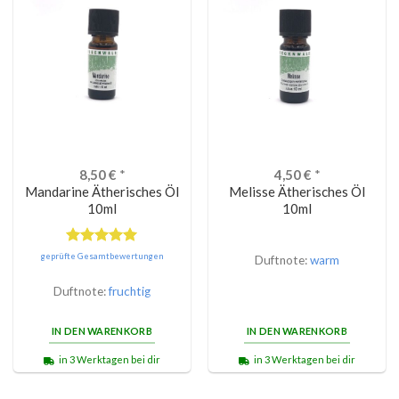
8,50
€
*
4,50
€
*
Mandarine Ätherisches Öl
Melisse Ätherisches Öl
10ml
10ml
Bewertet
geprüfte Gesamtbewertungen
Duftnote:
warm
mit
5.00
von 5
Duftnote:
fruchtig
IN DEN WARENKORB
IN DEN WARENKORB
in 3 Werktagen bei dir
in 3 Werktagen bei dir