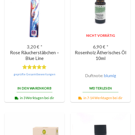
NICHT VORRÄTIG
3,20
€
*
6,90
€
*
Rose Räucherstäbchen –
Rosenholz Ätherisches Öl
Blue Line
10ml
Bewertet
geprüfte Gesamtbewertungen
Duftnote:
blumig
mit
5.00
von 5
IN DEN WARENKORB
WEITERLESEN
in 3 Werktagen bei dir
in 7-14 Werktagen bei dir