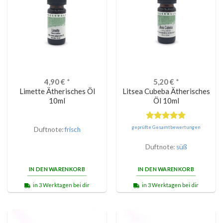
4,90
€
*
5,20
€
*
Limette Ätherisches Öl
Litsea Cubeba Ätherisches
10ml
Öl 10ml
Bewertet
geprüfte Gesamtbewertungen
Duftnote:
frisch
mit
5.00
von 5
Duftnote:
süß
IN DEN WARENKORB
IN DEN WARENKORB
in 3 Werktagen bei dir
in 3 Werktagen bei dir