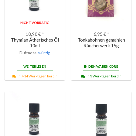
NICHT VORRÄTIG
10,90
€
*
6,95
€
*
Thymian Ätherisches Öl
Tonkabohnen gemahlen
10ml
Räucherwerk 15g
Duftnote:
würzig
WEITERLESEN
IN DEN WARENKORB
in 7-14 Werktagen bei dir
in 3 Werktagen bei dir