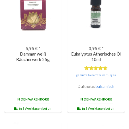
5,95
€
*
3,95
€
*
Dammar weiß
Eukalyptus Ätherisches Öl
Räucherwerk 25g
10ml
Bewertet
geprüfte Gesamtbewertungen
mit
5.00
von 5
Duftnote:
balsamisch
IN DEN WARENKORB
IN DEN WARENKORB
in 3 Werktagen bei dir
in 3 Werktagen bei dir