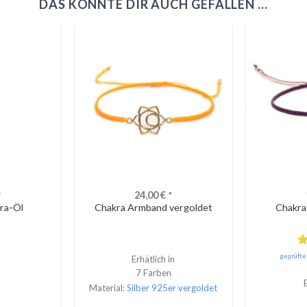
DAS KÖNNTE DIR AUCH GEFALLEN …
*
24,00
€
*
ra-Öl
Chakra Armband vergoldet
Chakra
B
geprüft
Erhätlich in
m
7 Farben
v
Material:
Silber 925er vergoldet