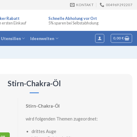
KONTAKT
004969292207
ker Rabatt
Schnelle Abholung vor Ort
n ersten Einkauf
5% sparen bei Selbstabholung
e Utensilien
Ideenwelten
0,00
€
Stirn-Chakra-Öl
Stirn-Chakra-Öl
wird folgenden Themen zugeordnet:
drittes Auge
ORB