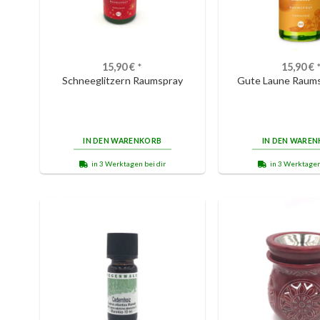
15,90
€
*
15,90
€
Schneeglitzern Raumspray
Gute Laune Raums
IN DEN WARENKORB
IN DEN WARE
in 3 Werktagen bei dir
in 3 Werktagen