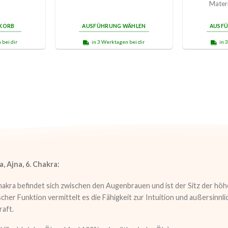
Materi
NKORB
AUSFÜHRUNG WÄHLEN
AUSF
 bei dir
in 3 Werktagen bei dir
in 
, Ajna, 6. Chakra:
akra befindet sich zwischen den Augenbrauen und ist der Sitz der höh
cher Funktion vermittelt es die Fähigkeit zur Intuition und außersin
aft.