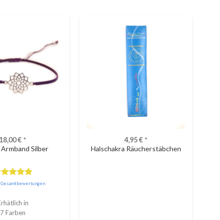
18,00
€
*
4,95
€
*
 Armband Silber
Halschakra Räucherstäbchen
ewertet
e Gesamtbewertungen
it
5.00
on 5
Erhätlich in
7 Farben