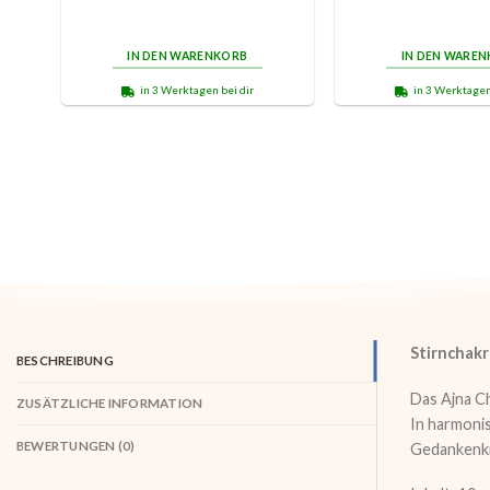
IN DEN WARENKORB
IN DEN WARE
in 3 Werktagen bei dir
in 3 Werktagen
Stirnchakra
BESCHREIBUNG
Das Ajna Ch
ZUSÄTZLICHE INFORMATION
In harmonis
BEWERTUNGEN (0)
Gedankenkr