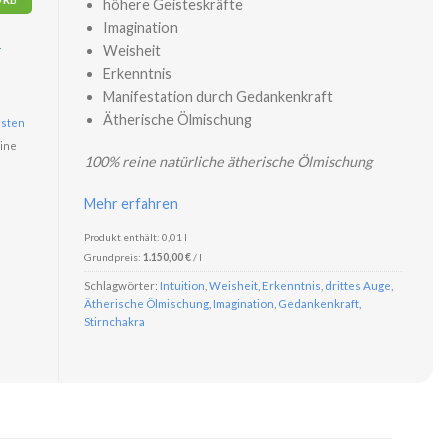
höhere Geisteskräfte
Imagination
r
Weisheit
Erkenntnis
Manifestation durch Gedankenkraft
Ätherische Ölmischung
sten
ine
100% reine natürliche ätherische Ölmischung
Mehr erfahren
Produkt enthält: 0,01
l
Grundpreis:
1.150,00
€
/
l
Schlagwörter:
Intuition
,
Weisheit
,
Erkenntnis
,
drittes Auge
,
Ätherische Ölmischung
,
Imagination
,
Gedankenkraft
,
Stirnchakra