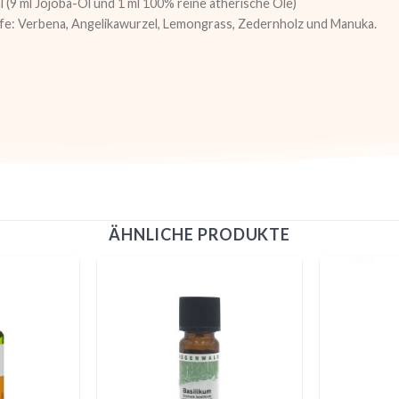
ml (9 ml Jojoba-Öl und 1 ml 100% reine ätherische Öle)
ffe: Verbena, Angelikawurzel, Lemongrass, Zedernholz und Manuka.
ÄHNLICHE PRODUKTE