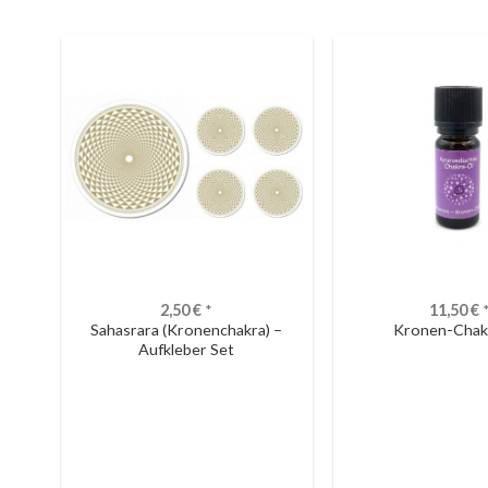
2,50
€
*
11,50
€
Sahasrara (Kronenchakra) –
Kronen-Chak
Aufkleber Set