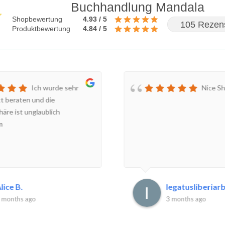
Buchhandlung Mandala
Shopbewertung
4.93 / 5
105 Rezen
Produktbewertung
4.84 / 5
Ich wurde sehr
Nice S
tt beraten und die
äre ist unglaublich
m
lice B.
legatusliberiarbi
 months ago
3 months ago