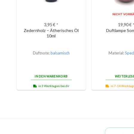
NICHT VORRÄ
3,95
€
*
19,90
€
Zedernholz – Ätherisches Öl
Duftlampe Son
10ml
Duftnote:
balsamisch
Material:
Spec
IN DEN WARENKORB
WEITERLES
in 3 Werktagen bei dir
in 7-14 Werktage