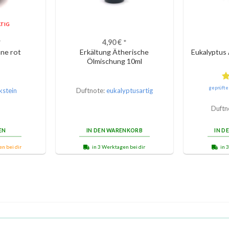
TIG
*
4,90
€
*
ne rot
Erkältung Ätherische
Eukalyptus 
Ölmischung 10ml
B
geprüft
kstein
Duftnote:
eukalyptusartig
m
v
Duftn
EN
IN DEN WARENKORB
IN D
n bei dir
in 3 Werktagen bei dir
in 