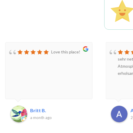
Love this place!
sehr ne
Atmosph
erholsa
Britt B.
A
a month ago
2