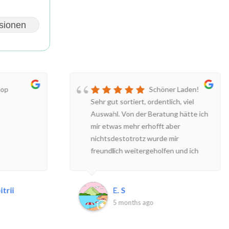
sionen
hop
Schöner Laden!
Sehr gut sortiert, ordentlich, viel
Auswahl. Von der Beratung hätte ich
mir etwas mehr erhofft aber
nichtsdestotrotz wurde mir
freundlich weitergeholfen und ich
habe unter anderem diesen toll Ring
mitgenommen. Ich werde definitiv
wieder kommen.
trii
E. S
5 months ago