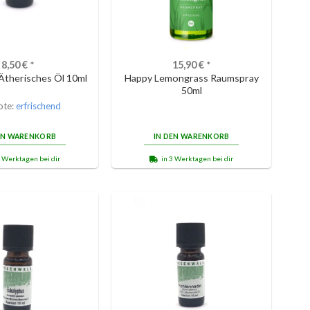
8,50
€
*
15,90
€
*
Ätherisches Öl 10ml
Happy Lemongrass Raumspray
50ml
ote:
erfrischend
EN WARENKORB
IN DEN WARENKORB
3 Werktagen bei dir
in 3 Werktagen bei dir