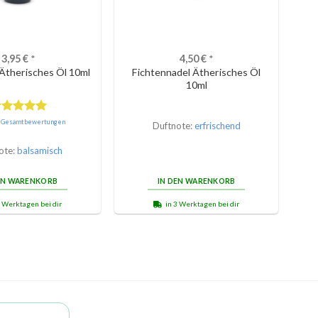
3,95
€
*
4,50
€
*
Ätherisches Öl 10ml
Fichtennadel Ätherisches Öl
10ml
ewertet
e Gesamtbewertungen
Duftnote:
erfrischend
it
5.00
on 5
ote:
balsamisch
EN WARENKORB
IN DEN WARENKORB
3 Werktagen bei dir
in 3 Werktagen bei dir