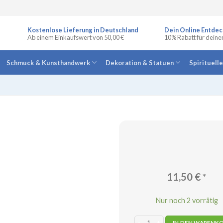
Kostenlose Lieferung in Deutschland
Dein Online Entdec
Ab einem Einkaufswert von 50,00 €
10% Rabatt für deine
Schmuck & Kunsthandwerk
Dekoration & Statuen
Spirituell
11,50
€
*
Nur noch 2 vorrätig
Stirn-Chakra-Öl Menge
IN DEN WARENK