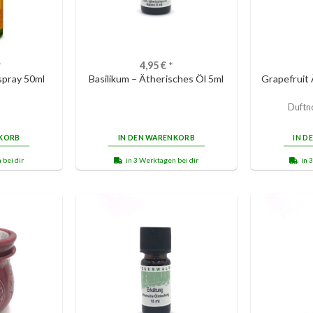
*
4,95
€
*
pray 50ml
Basilikum – Ätherisches Öl 5ml
Grapefruit 
Duftn
NKORB
IN DEN WARENKORB
IN D
 bei dir
in 3 Werktagen bei dir
in 