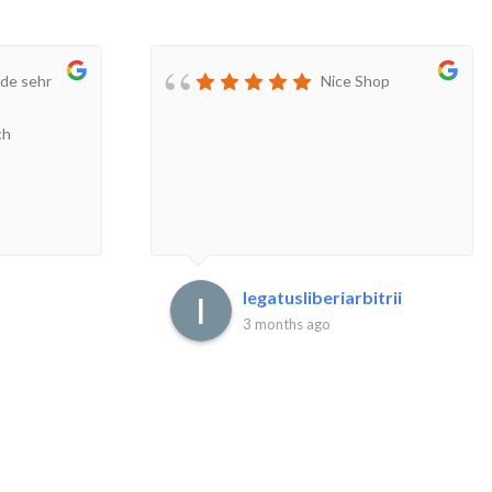
de sehr
Nice Shop
ch
legatusliberiarbitrii
3 months ago