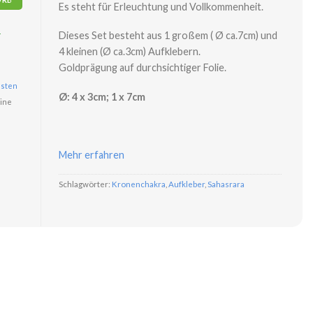
Es steht für Erleuchtung und Vollkommenheit.
r
Dieses Set besteht aus 1 großem ( Ø ca.7cm) und
4 kleinen (Ø ca.3cm) Aufklebern.
Goldprägung auf durchsichtiger Folie.
sten
Ø: 4 x 3cm; 1 x 7cm
ine
Mehr erfahren
Schlagwörter:
Kronenchakra
,
Aufkleber
,
Sahasrara