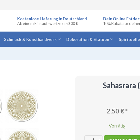
Kostenlose Lieferung in Deutschland
Dein Online Entdec
Ab einem Einkaufswert von 50,00 €
10% Rabatt für deine
Schmuck & Kunsthandwerk
Dekoration & Statuen
Spirituell
Sahasrara 
2,50
€
*
Vorrätig
Sahasrara (Kronenchakra) - Aufkleb
IN DEN WARENK