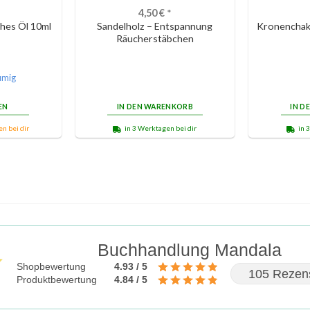
4,50
€
*
hes Öl 10ml
Sandelholz – Entspannung
Kronenchak
Räucherstäbchen
umig
EN
IN DEN WARENKORB
IN D
n bei dir
in 3 Werktagen bei dir
in 
Buchhandlung Mandala
Shopbewertung
4.93 / 5
105 Rezen
Produktbewertung
4.84 / 5