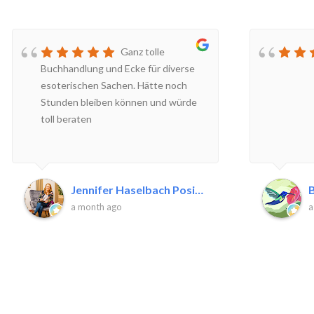
Ganz tolle
Buchhandlung und Ecke für diverse
esoterischen Sachen. Hätte noch
Stunden bleiben können und würde
toll beraten
Jennifer Haselbach Positive P.
B
a month ago
a