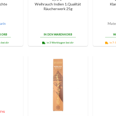
ichte
Weihrauch Indien 1.Qualität
Kla
Räucherwerk 25g
arin
Mater
NKORB
IN DEN WARENKORB
W
 bei dir
in 3 Werktagen bei dir
in 7-
TIG