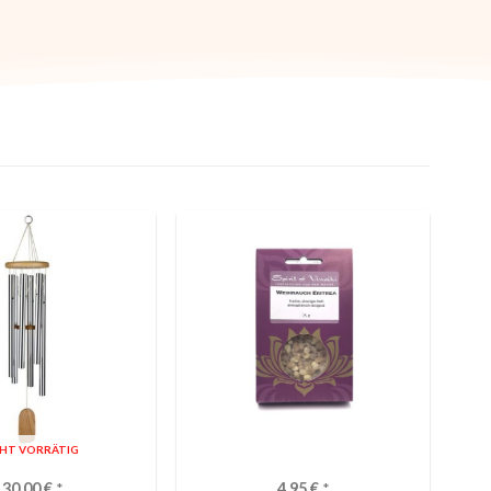
CHT VORRÄTIG
130,00
€
*
4,95
€
*