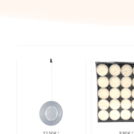
12,50
€
*
9,80
€
*