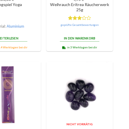
ngspiel Yoga
Weihrauch Eritrea Räucherwerk
25g
Bewertet
geprüfte Gesamtbewertungen
ial:
Aluminium
mit
3.00
von 5
EITERLESEN
IN DEN WARENKORB
14 Werktagen bei dir
in 3 Werktagen bei dir
NICHT VORRÄTIG