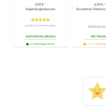
4,90
€
*
6,90
€
*
Regenbogenkerzen
Rosenholz Ätherisc
Bewertet
geprüfte Gesamtbewertungen
Duftnote:
bl
mit
5.00
von 5
AUSFÜHRUNG WÄHLEN
WEITERLES
in 3 Werktagen bei dir
in 7-14 Werktage