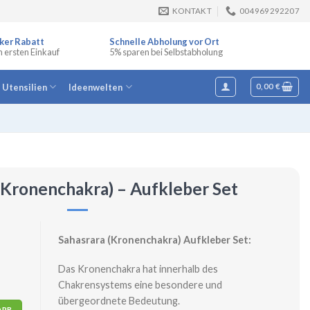
KONTAKT
004969292207
ker Rabatt
Schnelle Abholung vor Ort
n ersten Einkauf
5% sparen bei Selbstabholung
e Utensilien
Ideenwelten
0,00
€
(Kronenchakra) – Aufkleber Set
Sahasrara (Kronenchakra) Aufkleber Set:
Das Kronenchakra hat innerhalb des
Chakrensystems eine besondere und
übergeordnete Bedeutung.
er Set Menge
ORB