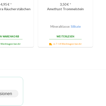
4,95
€
*
3,50
€
*
ra Räucherstäbchen
Amethyst Trommelstein
Mineralklasse:
Silikate
EN WARENKORB
WEITERLESEN
3 Werktagen bei dir
in 7-14 Werktagen bei dir
sionen