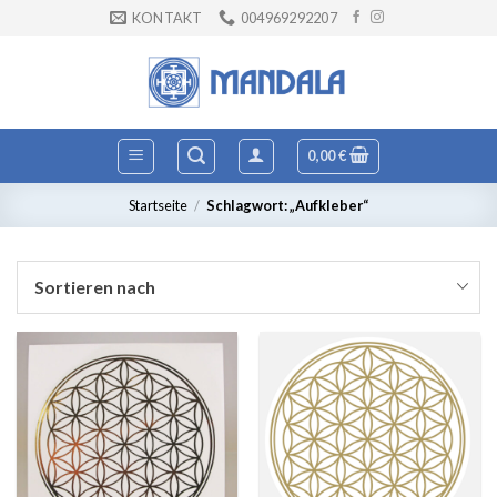
Zum
KONTAKT
004969292207
Inhalt
springen
0,00
€
Startseite
/
Schlagwort: „Aufkleber“
Sortieren nach