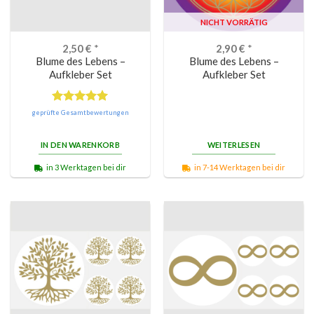
NICHT VORRÄTIG
2,50
€
*
2,90
€
*
Blume des Lebens –
Blume des Lebens –
Aufkleber Set
Aufkleber Set
Bewertet
geprüfte Gesamtbewertungen
mit
5.00
von 5
IN DEN WARENKORB
WEITERLESEN
in 3 Werktagen bei dir
in 7-14 Werktagen bei dir