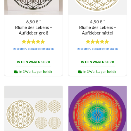
6,50
€
*
4,50
€
*
Blume des Lebens –
Blume des Lebens –
Aufkleber groß
Aufkleber mittel
Bewertet
Bewertet
geprüfte Gesamtbewertungen
geprüfte Gesamtbewertungen
mit
5.00
mit
5.00
von 5
von 5
IN DEN WARENKORB
IN DEN WARENKORB
in 3 Werktagen bei dir
in 3 Werktagen bei dir