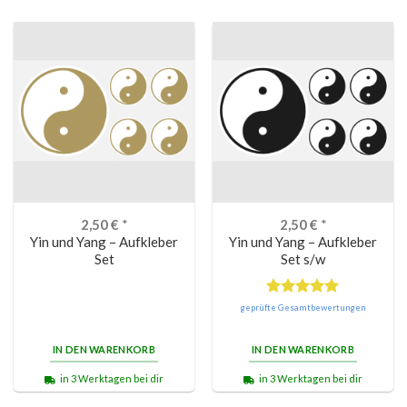
2,50
€
*
2,50
€
*
Yin und Yang – Aufkleber
Yin und Yang – Aufkleber
Set
Set s/w
Bewertet
geprüfte Gesamtbewertungen
mit
5.00
von 5
IN DEN WARENKORB
IN DEN WARENKORB
in 3 Werktagen bei dir
in 3 Werktagen bei dir