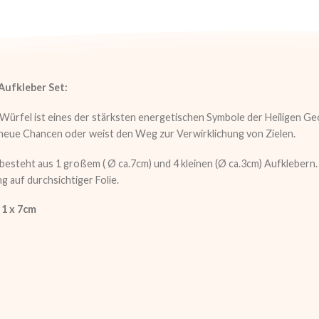
ufkleber Set:
ürfel ist eines der stärksten energetischen Symbole der Heiligen Geo
neue Chancen oder weist den Weg zur Verwirklichung von Zielen.
besteht aus 1 großem ( Ø ca.7cm) und 4 kleinen (Ø ca.3cm) Aufklebern.
 auf durchsichtiger Folie.
 1 x 7cm