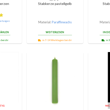
erzen
Stabkerze pastellgelb
Stab
ertungen
Material:
Paraffinwachs
Materi
ÄHLEN
WEITERLESEN
IN D
 bei dir
in 7-14 Werktagen bei dir
in 
TIG
NI