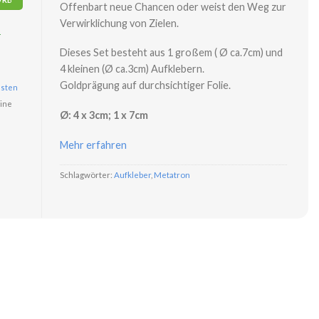
Offenbart neue Chancen oder weist den Weg zur
Verwirklichung von Zielen.
r
Dieses Set besteht aus 1 großem ( Ø ca.7cm) und
4 kleinen (Ø ca.3cm) Aufklebern.
Goldprägung auf durchsichtiger Folie.
sten
ine
Ø: 4 x 3cm; 1 x 7cm
Mehr erfahren
Schlagwörter:
Aufkleber
,
Metatron