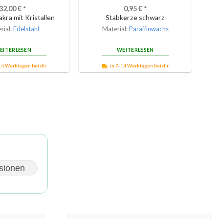
32,00
€
*
0,95
€
*
kra mit Kristallen
Stabkerze schwarz
rial:
Edelstahl
Material:
Paraffinwachs
EITERLESEN
WEITERLESEN
14 Werktagen bei dir
in 7-14 Werktagen bei dir
sionen