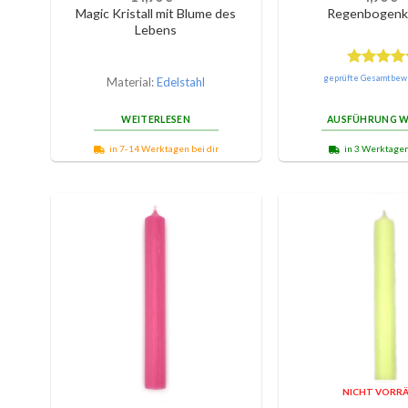
Magic Kristall mit Blume des
Regenbogenk
Lebens
Bewertet
geprüfte Gesamtbew
Material:
Edelstahl
mit
5.00
von 5
WEITERLESEN
AUSFÜHRUNG W
in 7-14 Werktagen bei dir
in 3 Werktagen
NICHT VORRÄ