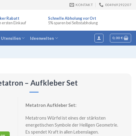
KONTAKT
004969292207
ker Rabatt
Schnelle Abholung vor Ort
n ersten Einkauf
5% sparen bei Selbstabholung
e Utensilien
Ideenwelten
0,00
€
tatron – Aufkleber Set
Metatron Aufkleber Set:
Metatrons Würfel ist eines der stärksten
energetischen Symbole der Heiligen Geometrie.
Es spendet Kraft in allen Lebenslagen.
ORB