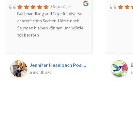
Ganz tolle
Buchhandlung und Ecke für diverse
esoterischen Sachen. Hätte noch
Stunden bleiben können und würde
toll beraten
Jennifer Haselbach Positive P.
B
a month ago
a