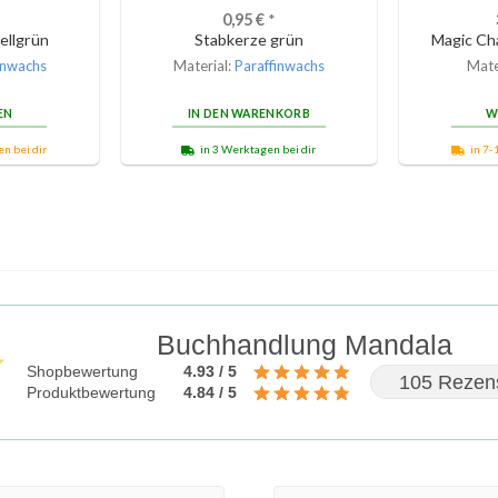
0,95
€
*
ellgrün
Stabkerze grün
Magic Cha
inwachs
Material:
Paraffinwachs
Mate
EN
IN DEN WARENKORB
W
n bei dir
in 3 Werktagen bei dir
in 7-
Buchhandlung Mandala
Shopbewertung
4.93 / 5
105 Rezen
Produktbewertung
4.84 / 5