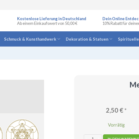
Kostenlose Lieferung in Deutschland
Dein Online Entdec
Ab einem Einkaufswert von 50,00 €
10% Rabatt für deine
Schmuck & Kunsthandwerk
Dekoration & Statuen
Spirituell
Me
2,50
€
*
Vorrätig
Metatron - Aufkleber Set Menge
IN DEN WARENK