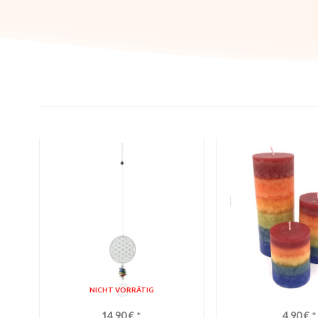
NICHT VORRÄTIG
14,90
€
*
4,90
€
*