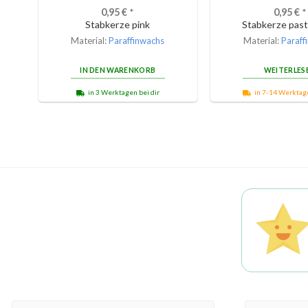
0,95
€
*
0,95
€
*
Stabkerze pink
Stabkerze past
Material:
Paraffinwachs
Material:
Paraff
IN DEN WARENKORB
WEITERLES
in 3 Werktagen bei dir
in 7-14 Werktage