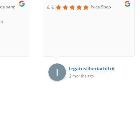
de sehr
Nice Shop
ch
legatusliberiarbitrii
2 months ago