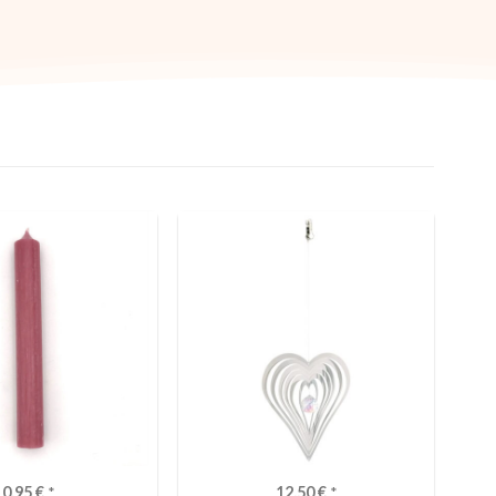
0,95
€
*
12,50
€
*