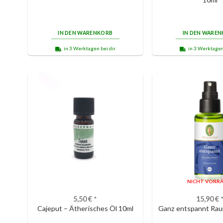
IN DEN WARENKORB
IN DEN WARE
in 3 Werktagen bei dir
in 3 Werktagen
NICHT VORRÄ
5,50
€
*
15,90
€
Cajeput – Ätherisches Öl 10ml
Ganz entspannt Rau