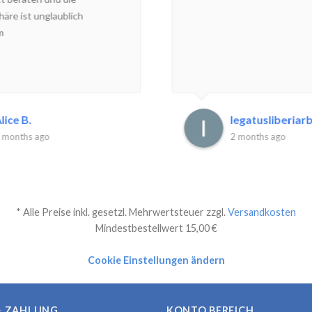
äre ist unglaublich
m
lice B.
legatusliberiarbi
 months ago
2 months ago
* Alle Preise inkl. gesetzl. Mehrwertsteuer zzgl.
Versandkosten
Mindestbestellwert 15,00 €
Cookie Einstellungen ändern
& ZAHLUNG
KONTO BEREICH