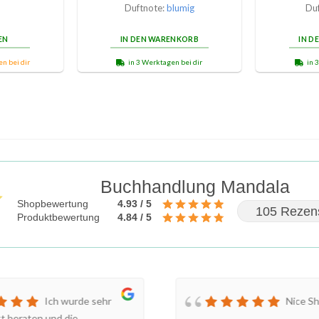
Duftnote:
blumig
Du
EN
IN DEN WARENKORB
IN D
n bei dir
in 3 Werktagen bei dir
in 
Buchhandlung Mandala
Shopbewertung
4.93 / 5
105 Rezen
Produktbewertung
4.84 / 5
Ich wurde sehr
Nice S
tt beraten und die