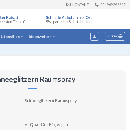
KONTAKT
004969292207
ker Rabatt
Schnelle Abholung vor Ort
n ersten Einkauf
5% sparen bei Selbstabholung
e Utensilien
Ideenwelten
0,00
€
hneeglitzern Raumspray
Schneeglitzern Raumspray
Qualität:
Bio, vegan