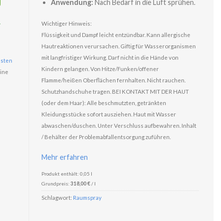
Anwendung:
Nach Bedarf in die Luft sprühen.
Wichtiger Hinweis:
r
Flüssigkeit und Dampf leicht entzündbar. Kann allergische
Hautreaktionen verursachen. Giftig für Wasserorganismen
mit langfristiger Wirkung. Darf nicht in die Hände von
sten
Kindern gelangen. Von Hitze/Funken/offener
ine
Flamme/heißen Oberflächen fernhalten. Nicht rauchen.
Schutzhandschuhe tragen. BEI KONTAKT MIT DER HAUT
(oder dem Haar): Alle beschmutzten, getränkten
Kleidungsstücke sofort ausziehen. Haut mit Wasser
abwaschen/duschen. Unter Verschluss aufbewahren. Inhalt
/ Behälter der Problemabfallentsorgung zuführen.
Mehr erfahren
Produkt enthält: 0,05
l
Grundpreis:
318,00
€
/
l
Schlagwort:
Raumspray