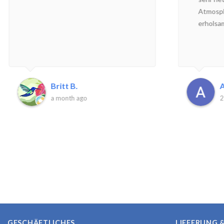
Atmosph
erholsa
Britt B.
A
a month ago
2
GESCHÄFTLICHES
LIEFERUNG 