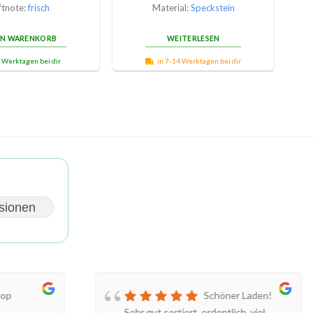
ftnote:
frisch
Material:
Speckstein
EN WARENKORB
WEITERLESEN
3 Werktagen bei dir
in 7-14 Werktagen bei dir
sionen
hop
Schöner Laden!
Sehr gut sortiert, ordentlich, viel