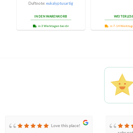
Duftnote:
eukalyptusartig
IN DEN WARENKORB
WEITERLES
in 3 Werktagen bei dir
in 7-14 Werktage
Love this place!
sehr ne