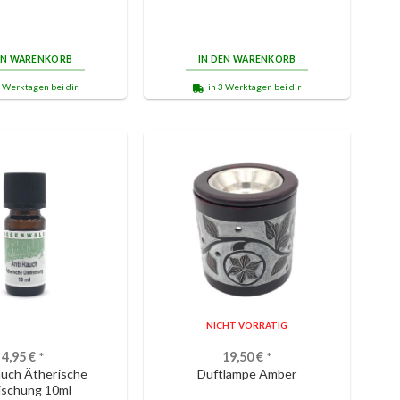
EN WARENKORB
IN DEN WARENKORB
3 Werktagen bei dir
in 3 Werktagen bei dir
NICHT VORRÄTIG
4,95
€
*
19,50
€
*
auch Ätherische
Duftlampe Amber
ischung 10ml