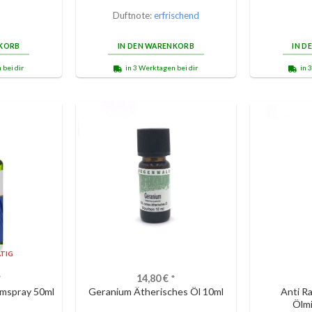
Duftnote:
erfrischend
NKORB
IN DEN WARENKORB
IN D
 bei dir
in 3 Werktagen bei dir
in 
TIG
*
14,80
€
*
mspray 50ml
Geranium Ätherisches Öl 10ml
Anti R
Ölm