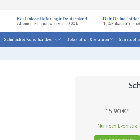
Kostenlose Lieferung in Deutschland
Dein Online Entdec
Ab einem Einkaufswert von 50,00 €
10% Rabatt für deine
Schmuck & Kunsthandwerk
Dekoration & Statuen
Spirituell
Sc
15,90
€
*
Nur noch 1 vorrätig
IN DEN WARENKORB