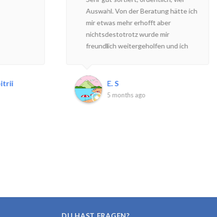
Auswahl. Von der Beratung hätte ich
mir etwas mehr erhofft aber
nichtsdestotrotz wurde mir
freundlich weitergeholfen und ich
habe unter anderem diesen toll Ring
mitgenommen. Ich werde definitiv
wieder kommen.
trii
E. S
5 months ago
DU HAST FRAGEN?