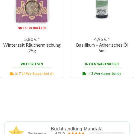
NICHT VORRÄTIG
5,80
€
*
4,95
€
*
Winterzeit Räuchermischung
Basilikum – Ätherisches Öl
25g
5ml
WEITERLESEN
IN DEN WARENKORB
in 7-14 Werktagen bei dir
in 3 Werktagen bei dir
Buchhandlung Mandala
Shopbewertung
4.93 / 5