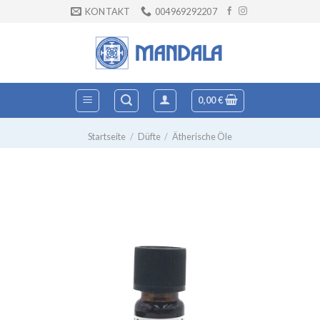
Zum
KONTAKT
004969292207
Inhalt
springen
0,00
€
Startseite
/
Düfte
/
Ätherische Öle