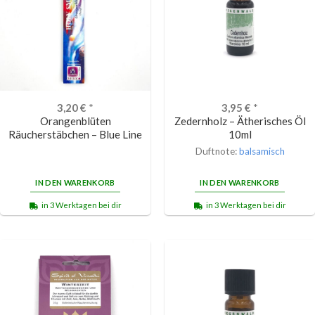
3,20
€
*
3,95
€
*
Orangenblüten
Zedernholz – Ätherisches Öl
Räucherstäbchen – Blue Line
10ml
Duftnote:
balsamisch
IN DEN WARENKORB
IN DEN WARENKORB
in 3 Werktagen bei dir
in 3 Werktagen bei dir