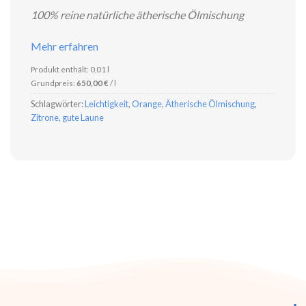
100% reine natürliche ätherische Ölmischung
Mehr erfahren
Produkt enthält: 0,01
l
Grundpreis:
650,00
€
/
l
Schlagwörter:
Leichtigkeit
,
Orange
,
Ätherische Ölmischung
,
Zitrone
,
gute Laune