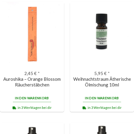
2,45
€
*
5,95
€
*
Auroshika – Orange Blossom
Weihnachtstraum Ätherische
Räucherstäbchen
Ölmischung 10ml
IN DEN WARENKORB
IN DEN WARENKORB
in 3 Werktagen bei dir
in 3 Werktagen bei dir