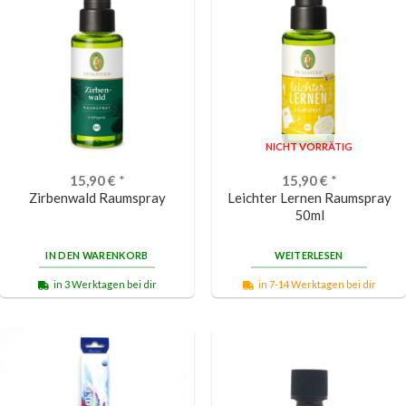
NICHT VORRÄTIG
15,90
€
*
15,90
€
*
Zirbenwald Raumspray
Leichter Lernen Raumspray
50ml
IN DEN WARENKORB
WEITERLESEN
in 3 Werktagen bei dir
in 7-14 Werktagen bei dir