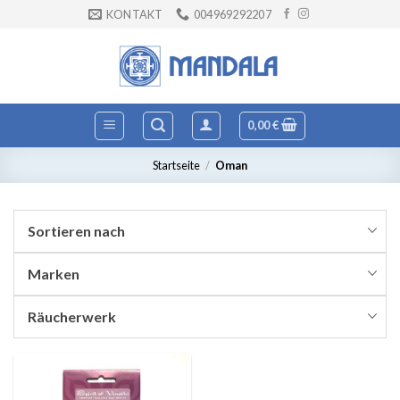
Zum
KONTAKT
004969292207
Inhalt
springen
0,00
€
Startseite
/
Oman
Sortieren nach
Marken
Räucherwerk